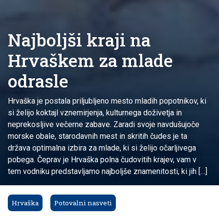
Najboljši kraji na
Hrvaškem za mlade
odrasle
Hrvaška je postala priljubljeno mesto mladih popotnikov, ki
si želijo koktajl vznemirjenja, kulturnega doživetja in
neprekosljive večerne zabave. Zaradi svoje navdušujoče
morske obale, starodavnih mest in skritih čudes je ta
država optimalna izbira za mlade, ki si želijo očarljivega
pobega. Čeprav je Hrvaška polna čudovitih krajev, vam v
tem vodniku predstavljamo najboljše znamenitosti, ki jih […]
Hrvaška
Potovalni nasveti