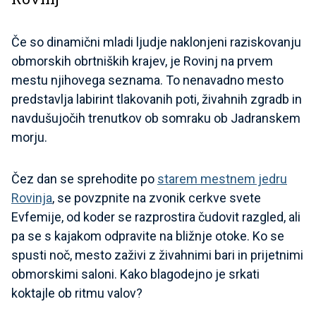
Če so dinamični mladi ljudje naklonjeni raziskovanju
obmorskih obrtniških krajev, je Rovinj na prvem
mestu njihovega seznama. To nenavadno mesto
predstavlja labirint tlakovanih poti, živahnih zgradb in
navdušujočih trenutkov ob somraku ob Jadranskem
morju.
Čez dan se sprehodite po
starem mestnem jedru
Rovinja
, se povzpnite na zvonik cerkve svete
Evfemije, od koder se razprostira čudovit razgled, ali
pa se s kajakom odpravite na bližnje otoke. Ko se
spusti noč, mesto zaživi z živahnimi bari in prijetnimi
obmorskimi saloni. Kako blagodejno je srkati
koktajle ob ritmu valov?