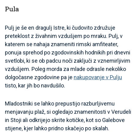
Pula
Pulj je še en dragulj Istre, ki čudovito združuje
preteklost z živahnim vzdušjem po mraku. Pulj, v
katerem se nahaja znameniti rimski amfiteater,
ponuja sprehod po zgodovinskih hodnikih pri dnevni
svetlobi, ki se ob padcu noči zaključi z vznemirljivim
vzdušjem. Poleg morda za mlade odrasle nekoliko
dolgočasne zgodovine pa je
nakupovanje v Pulju
tisto, kar jih bo navdušilo.
Mladostniki se lahko prepustijo razburljivemu
menjavanju plaž, si ogledajo znamenitosti v Verudeli
in Stoji ali odkrijejo skrite kotičke, kot so Galebove
stijene, kjer lahko pridno skačejo po skalah.