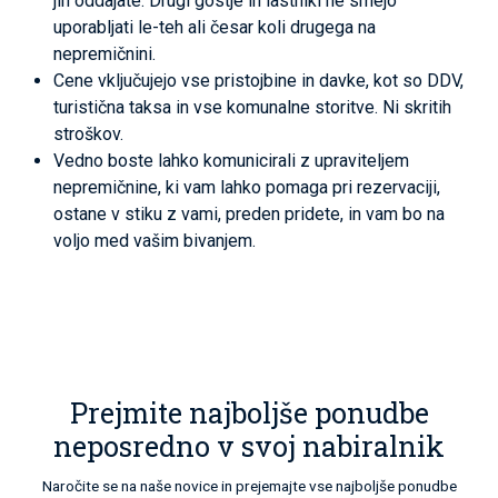
jih oddajate. Drugi gostje in lastniki ne smejo
uporabljati le-teh ali česar koli drugega na
nepremičnini.
Cene vključujejo vse pristojbine in davke, kot so DDV,
turistična taksa in vse komunalne storitve.
Ni skritih
stroškov.
Vedno boste lahko komunicirali z upraviteljem
nepremičnine, ki vam lahko pomaga pri rezervaciji,
ostane v stiku z vami, preden pridete, in vam bo na
voljo med vašim bivanjem.
Prejmite najboljše ponudbe
neposredno v svoj nabiralnik
Naročite se na naše novice in prejemajte vse najboljše ponudbe