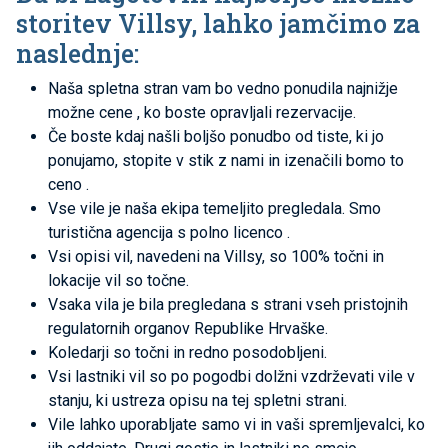
storitev Villsy, lahko jamčimo za
naslednje:
Naša spletna stran vam bo vedno ponudila
najnižje
možne cene
, ko boste opravljali rezervacije.
Če boste kdaj našli boljšo ponudbo od tiste, ki jo
ponujamo, stopite v stik z nami in
izenačili bomo to
ceno
.
Vse vile je naša ekipa temeljito pregledala.
Smo
turistična agencija s polno licenco
.
Vsi opisi vil, navedeni na Villsy, so
100% točni in
lokacije vil so točne.
Vsaka vila je bila pregledana s strani vseh pristojnih
regulatornih organov Republike Hrvaške.
Koledarji so točni in redno posodobljeni.
Vsi lastniki vil so po pogodbi dolžni
vzdrževati vile v
stanju, ki ustreza opisu na tej spletni strani.
Vile lahko uporabljate samo vi in ​​vaši spremljevalci, ko