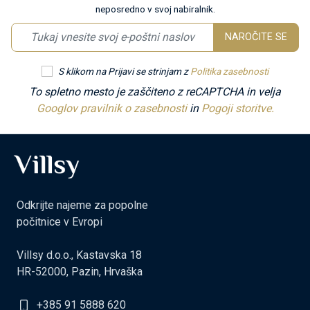
neposredno v svoj nabiralnik.
NAROČITE SE
S klikom na Prijavi se strinjam z
Politika zasebnosti
To spletno mesto je zaščiteno z reCAPTCHA in velja
Googlov pravilnik o zasebnosti
in
Pogoji storitve.
Odkrijte najeme za popolne
počitnice v Evropi
Villsy d.o.o., Kastavska 18
HR-52000, Pazin, Hrvaška
+385 91 5888 620