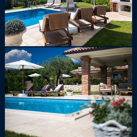
ktorí milujú cyklistiku a prechádzky lesom. Od vily
ku všetkým atrakciám na ostrove Krk je to 15
minút jazdy a niektoré z najkrajších zátok a
najčistejších pláží severného Jadranu sú vzdialené
len 10 minút jazdy.
DÔLEŽITÁ POZNÁMKA:
Poplatok za domáce zviera je spoplatnený sumou
15 € na deň / zviera.
Maximálna obsadenosť 6 dospelých a 1 dieťa do
12 rokov.
Pohoda, zdravie a bezpečnosť našich hostí sú
našou prioritou!
Hygiena a čistota našej vily je na najvyššej úrovni
a pri upratovaní sa berie ohľad aj na ten najmenší