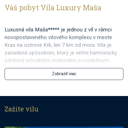
Váš pobyt Vila Luxury Maša
Luxusná vila Maša***** je jednou z víl v rámci
novopostaveného vilového komplexu v meste
Kras na ostrove Krk, len 7 km od mora. Vila je
zariadená spôsobom, ktorý je veľmi harmonicky
zdobený prírodnými materiálmi a rustikálnym
štýlom.
Zobraziť viac
Vila má tri spálne. K dispozícii sú dve spálne s
manželskou posteľou a vlastnou kúpeľňou, pričom
jedna izba má 2 poschodové postele a má tiež
vlastnú kúpeľňu v izbe. Spálne sa nachádzajú na
Zažite vilu
prvom poschodí. Interiér vily je zariadený v súlade
s tradíciou - murované trámy a drevený nábytok v
obývacej izbe a parkety v spálňach. Prízemie s