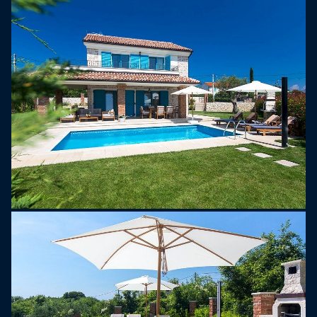
priestrannou obývacou izbou, jedálňou, kuchyňou
a kúpeľňou. Vily sú klimatizované a k dispozícii je
bezplatné pripojenie na internet. Vila má "konobu" -
priestor vybudovaný v prímestskom prostredí. V
tejto oblasti máte k dispozícii aj saunu a mini
telocvičňu.
Hostia majú k dispozícii aj vonkajší bazén ideálny
na občerstvenie, ako aj priestrannú slnečnú terasu
so zodpovedajúcimi ležadlami. Na konci bazéna je
vonkajší gril a o kúsok ďalej krytá terasa vhodná
na bezstarostnú dovolenku.
Tieto vily obklopené zeleňou poskytujú svojim
hosťom potrebný pokoj a pohodlie, ďaleko od
hluku, ale v blízkosti rušných turistických miest.
Okolie vily je fantastické pre milovníkov prírody,