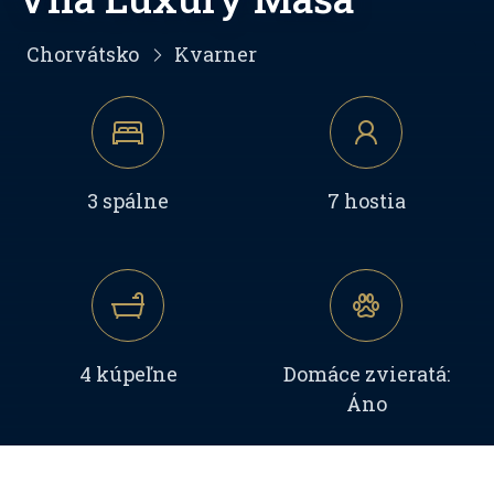
Chorvátsko
Kvarner
3 spálne
7 hostia
4 kúpeľne
Domáce zvieratá:
Áno