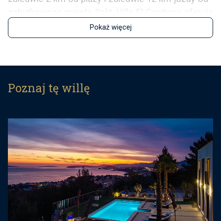
zabytkowego miasta Split, Villa El Capitano oferuje
idealne połączenie luksusu, komfortu i
Pokaż więcej
prywatności. Niezależnie od tego, czy planujesz
relaksujący urlop rodzinny, wypad ze znajomymi
czy romantyczną ucieczkę, ta pięknie
zaprojektowana willa zapewnia wszystko, czego
Poznaj tę willę
potrzebujesz na niezapomniany pobyt na
wybrzeżu Dalmacji.
Położona na przestronnej, prywatnej działce o
powierzchni 1700 m2, Villa El Capitano może
pochwalić się nowoczesnym wnętrzem o
powierzchni 300 m2, które wygodnie pomieści do
8 gości w czterech eleganckich sypialniach z
łazienkami. Każdy pokój został starannie
zaprojektowany z wysokiej klasy wyposażeniem,
klimatyzacją, telewizorem z płaskim ekranem i