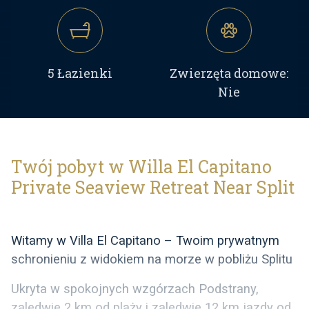
5 Łazienki
Zwierzęta domowe:
Nie
Twój pobyt w Willa El Capitano
Private Seaview Retreat Near Split
Witamy w Villa El Capitano – Twoim prywatnym
schronieniu z widokiem na morze w pobliżu Splitu
Ukryta w spokojnych wzgórzach Podstrany,
zaledwie 2 km od plaży i zaledwie 12 km jazdy od