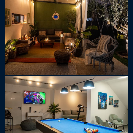
Sypialnia 4: 16 m2, King (180x200 cm), łazienka z
prysznicem, TV, widok na okolicę. Wszystkie
sypialnie są wyposażone w klimatyzację, ręczniki i
pościel premium. Willa zapewnia każdemu
gościowi wygodę i przestrzeń do relaksu.
Sercem domu jest przestronny, otwarty salon i
jadalnia, wypełnione naturalnym światłem dzięki
dużym szklanym drzwiom, które otwierają się
bezpośrednio na taras przy basenie. W pełni
wyposażona kuchnia obejmuje wszystko, od
chłodziarki do wina po ekspres do kawy, dzięki
czemu można łatwo przygotować pyszne posiłki
lub delektować się lampką wina podczas zachodu
słońca. Przytulny salon jest idealny do relaksu, z
wygodnymi sofami, inteligentnym telewizorem, a
nawet lornetką, dzięki czemu można oglądać