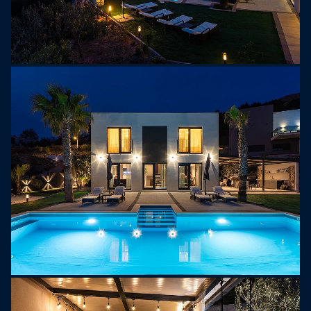
pościelą premium. Dwie sypialnie oferują
zapierające dech w piersiach widoki na morze i
pobliskie wyspy, podczas gdy pozostałe
wychodzą na bujne, naturalne otoczenie willi.
Miejsca do spania są idealne zarówno pod
względem wypoczynku, jak i prywatności.
Sypialnia 1: 17,5 m2, łóżko king size (180x180 cm),
łazienka z prysznicem, TV, widok na morze i
wyspę.
Sypialnia 2: 16 m2, łóżko typu king size (180x200
cm), łazienka z prysznicem, TV, widok na okolicę.
Sypialnia 3: 17,5 m2, łóżko typu king-size (180x200
cm), łazienka z prysznicem, TV, widok na morze.