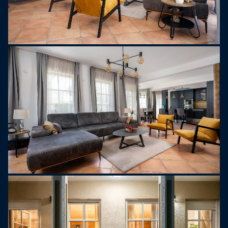
znany z legendarnej historii nieszczęśliwej miłości
Miljenka i Dobrili, dalmatyńskiej wersji Romea i
Julii.
Kaštel Lukšić oferuje piękne kamieniste plaże i
krystalicznie czyste morze, co czyni go idealnym
miejscem na rodzinne wakacje. Oprócz bogatej
oferty gastronomicznej dalmatyńskich specjałów i
win, odwiedzający mogą cieszyć się spokojnym
otoczeniem, z dala od tłumów, a jednocześnie
będąc w zasięgu Splitu i Trogiru - dwóch miast
UNESCO o bogatym dziedzictwie kulturowym.
Dzięki położeniu blisko lotniska w Splicie, Kaštel
Lukšić jest łatwo dostępny dla gości z całego
świata, a połączenie historii, piękna przyrody i
relaksującej atmosfery sprawia, że jest to idealny
wybór dla każdego, kto chce poznać autentyczną