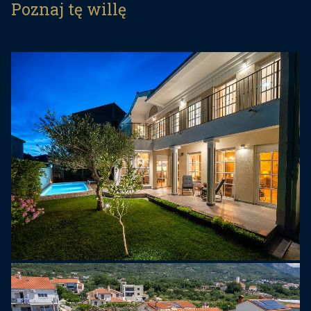
Poznaj tę willę
ozdobiony różnorodnymi rodzimymi roślinami
śródziemnomorskimi, tworząc idylliczne
środowisko pełne zapachów i kolorów. Goście
mogą cieszyć się spokojem i prywatnością,
otoczeni bujną zielenią.
Szczególnym atutem tej willi jest dodatkowy
pokój - gabinet, który jest idealnym rozwiązaniem
dla ludzi biznesu, chcących połączyć pracę z
odpoczynkiem w luksusowym otoczeniu.
Wnętrze willi jest urządzone meblami najwyższej
jakości i starannie zaprojektowanymi detalami,
aby zapewnić gościom maksymalny komfort.
Położony zaledwie 600 metrów od plaży i centrum
miasta, ten dom zapewnia łatwy dostęp do
wszystkich udogodnień – restauracji, sklepów i