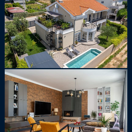
nadmorskich promenad. Oprócz bliskości morza,
willa znajduje się w bezpośrednim sąsiedztwie
lotniska w Splicie, co czyni ją idealnym wyborem
dla gości, którzy chcą beztroskich i luksusowych
wakacji nad Adriatykiem.
Kaštel Lukšić to jeden z siedmiu zamków
położonych między Splitem a Trogirem, znany z
bogatej historii, pięknych plaż i autentycznej
śródziemnomorskiej atmosfery. To urokliwe
miejsce charakteryzuje się malowniczymi
kamiennymi uliczkami, renesansowymi zamkami i
czarującymi widokami na Morze Adriatyckie.
Jednym z najsłynniejszych zabytków w Kaštel
Lukšić jest Zamek Vitturi, który pochodzi z XV
wieku. Oprócz tego, że jest imponującym
zabytkiem architektonicznym, zamek jest również