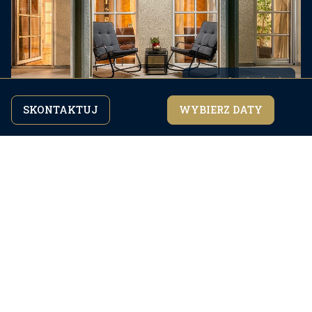
Dalmację.
Galeria (43)
SKONTAKTUJ
WYBIERZ DATY
Kontynuując przeglądanie strony, zgadzasz się z
zgadzam się
naszą
polityką prywatności.
Udogodnienia
Check In:
16:00
Check Out:
10:00
Powierzchnia:
300
m2