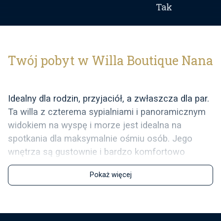
Tak
Twój pobyt w Willa Boutique Nana
Idealny dla rodzin, przyjaciół, a zwłaszcza dla par.
Ta willa z czterema sypialniami i panoramicznym
widokiem na wyspę i morze jest idealna na
spotkania dla maksymalnie ośmiu osób. Jego
wnętrza są gustownie i bardzo komfortowo
umeblowane.
Pokaż więcej
Dzięki eleganckim umeblowaniu i nowoczesnej
architekturze, ten znakomicie urządzony dom
wakacyjny tworzy wyrafinowaną atmosferę,