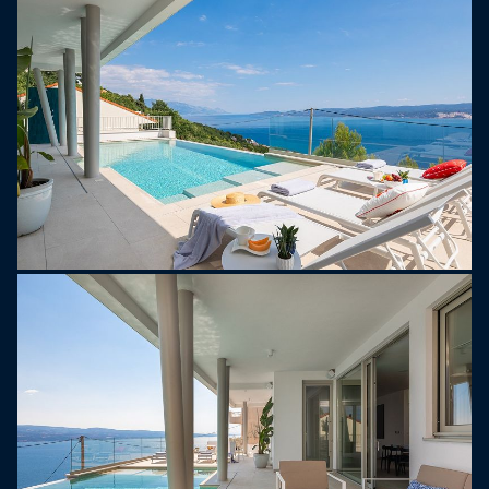
Boutique Villa Nana specjalnie dla Ciebie:
*Na górnym parterze (dojazd windą lub
zewnętrzną klatką schodową) znajduje się strefa
SPA dla ciała i duszy. Posiada kryty jacuzzi (Hot-
Tub), saunę fińską, łazienkę z prysznicem,
telewizor i aneks kuchenny, w którym można
przygotować herbatę ziołową. Masz również
możliwość umówienia się na kojący masaż z
jedną z licencjonowanych masażystek, które
polecamy (nie są wliczone w cenę).
* ZEWNĘTRZNY poziom na PIERWSZYM piętrze
obejmuje prywatny, podgrzewany basen bez
krawędzi o powierzchni 40 metrów kwadratowych
(9,5 m x 4,2 m) z hydromasażem i w pełni
zautomatyzowanym systemem elektrolizy soli,
taras słoneczny (29 m2) z ośmioma leżakami,