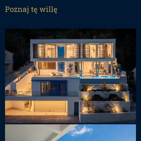
zorganizowaną na 3 poziomach z prywatną windą
Poznaj tę willę
dla Twojej wygody, z dobrze zorganizowanym
wnętrzem o powierzchni 290 m2, położonym na
prywatnej, ogrodzonej działce o powierzchni 609
m2. Wyposażony w bezpłatny szybki Internet,
system stereo wewnątrz i na zewnątrz,
zaawansowane ogrzewanie wewnętrzne,
wentylację i klimatyzację, a także odkryty basen
bez krawędzi z podgrzewaną wodą i
hydromasażem, strefę Spa z wanną z
hydromasażem i sauną fińską... ma wszystko
nowoczesny gość mógłby chcieć idealnego
wypoczynku.
Gospodarz willi, który będzie do Twojej dyspozycji
przez cały czas wakacji, przywita Cię po
przyjeździe. Specjalne oferty od 5-gwiazdkowego