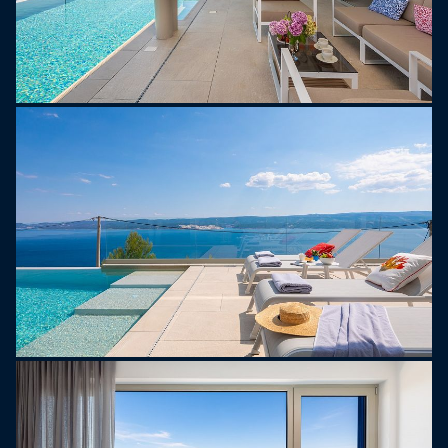
salon kącik i prysznic na świeżym powietrzu.
Basen jest połączony z częścią wewnętrzną
przesuwanymi, szklanymi drzwiami sięgającymi
od podłogi do sufitu. Krótka wspinaczka po
schodach za domem prowadzi na działkę o
powierzchni 52 m2, na której znajduje się
zacieniona jadalnia, która może pomieścić osiem
osób, oraz grill (drewno/węgiel drzewny). Do tej
strefy można dostać się także od wewnątrz, z
poziomu sypialni.
PIERWSZE piętro w pomieszczeniu oferuje
niesamowity panoramiczny widok na morze i
wyspę Brač, a także nowoczesną, otwartą kuchnię
i salon z zewnętrznymi szklanymi ścianami
łączącymi Cię z basenem. W pełni umeblowana
część dzienna z sofą, projektorem z odbiornikiem