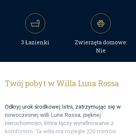
3 Łazienki
Zwierzęta domowe:
Nie
Twój pobyt w Willa Luna Rossa
Odkryj urok środkowej Istrii, zatrzymując się w
nowoczesnej willi Luna Rossa, pięknej
nieruchomości, która łączy wyrafinowanie z
komfortem. Ta willa ma rozległe 220 metrów