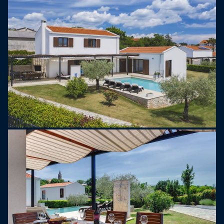
zaledwie 600 metrów od najbliższego sklepu, 1 km
od lokalnej restauracji i ścieżek spacerowych oraz
ścieżki rowerowej, które zachęcają do zwiedzania
malowniczej okolicy.
Villa Luna Rossa to idealna propozycja dla rodzin
lub grup poszukujących połączenia luksusu i
wygody w idyllicznym otoczeniu Istrii. Zapewnia
ona niezapomniany wypoczynek.