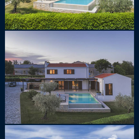
idealny do pływania wczesnym rankiem lub
późnym wieczorem.
Na pierwszym piętrze znajdziesz wyjątkowy układ
z jedną sypialnią przechodnią z podwójnym
łóżkiem i prywatną łazienką, która prowadzi do
kolejnej sypialni wyposażonej w rozkładane łóżko
odpowiednie dla dwóch osób. Na tym piętrze
znajduje się również kolejna sypialnia z 2
pojedynczymi łóżkami i własną łazienką,
zapewniająca prywatność i wygodę wszystkim
gościom.
Villa Luna Rossa wyposażona jest w meble
tarasowe, leżaki, sejf oraz udogodnienia dla dzieci,
takie jak wysokie krzesełko i łóżeczko dziecięce.
Willa położona jest w dogodnej lokalizacji,