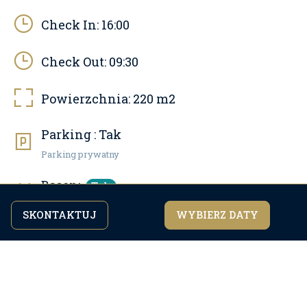
Check In:
16:00
Check Out:
09:30
Powierzchnia:
220
m2
Parking :
Tak
Parking prywatny
Basen:
Tak
Pool area: 50 m2, Outdoor pool
SKONTAKTUJ
WYBIERZ DATY
Kontynuując przeglądanie strony, zgadzasz się z
zgadzam się
naszą
polityką prywatności.
Zwierzęta domowe:
Nie
Internet:
Tak