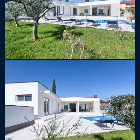
parkingowe.
Dom wakacyjny o powierzchni 140 m2 pomieści
4-6 osób i obejmuje w pełni wyposażoną kuchnię,
jadalnię i salon w pojedynczej otwartej przestrzeni
z dużymi szklanymi oknami i bezpośrednim
dostępem do zachęcającej przestrzeni
zewnętrznej. Znajdują się w nim dwie wygodne
sypialnie, każda z podwójnym łóżkiem, łazienką z
prysznicem/toaletą oraz bezpośrednim dostępem
do tarasu i basenu. Dodatkowo, w holu znajduje
się osobna toaleta. Cały dom jest klimatyzowany,
a każda sypialnia jest wyposażona w telewizję
satelitarną.
Ta luksusowa willa łączy w sobie nowoczesne
udogodnienia i spektakularne możliwości