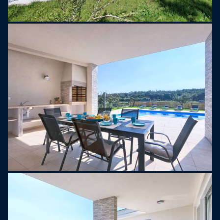
wypoczynku na świeżym powietrzu, zapewniając
doskonałe miejsce do relaksu i przyjemności w
sercu Stinjan.
UWAGA: Z basenu można korzystać w okresie od
1 maja do 1 października.
UWAGA: Grupy młodzieżowe nie są dozwolone