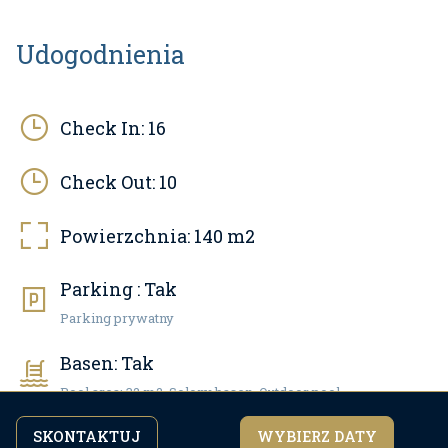
Udogodnienia
Check In:
16
Check Out:
10
Powierzchnia:
140
m2
Parking :
Tak
Parking prywatny
Basen:
Tak
Pool area: 32 m2, Solony basen, Outdoor pool
SKONTAKTUJ
WYBIERZ DATY
Kontynuując przeglądanie strony, zgadzasz się z
Zwierzęta domowe:
Nie
zgadzam się