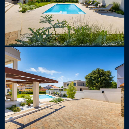
Na parterze znajduje się jasna i stylowa strefa
dzienna połączona z jadalnią oraz w pełni
wyposażona, nowoczesna kuchnia z wyspą
kuchenną. Z tego miejsca można wyjść
bezpośrednio na zadaszony taras z grillem,
idealny na relaksujące śniadania, długie lunche czy
wieczorne spotkania. Na tym poziomie znajduje
się również toaleta dla gości i pralnia, co zapewnia
dodatkową wygodę.
Na pierwszym piętrze znajdują się dwie
eleganckie sypialnie, każda z łóżkiem king-size,
prywatną łazienką, klimatyzacją, telewizorem i
moskitierami. Na najwyższym piętrze znajdują się
dwie dodatkowe sypialnie, zapewniające ten sam
wysoki poziom komfortu i prywatności, dzięki
czemu każdy gość poczuje się jak w domu.