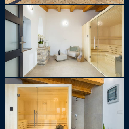
Strefa zewnętrzna została zaprojektowana z
myślą o prawdziwie śródziemnomorskim
wypoczynku. Przestronny taras słoneczny z
ośmioma leżakami otacza basen, a zadaszona
jadalnia na świeżym powietrzu zachęca do
delektowania się posiłkami w cieniu. Rozpal grilla
gazowego, zrelaksuj się przy basenie lub po
prostu ciesz się spokojem otoczenia. Dla
dodatkowego luksusu, prywatna sauna dostępna
jest w oddzielnej altanie ogrodowej – idealnej na
głęboki relaks po dniu na plaży.
Obiekt zapewnia prywatny parking dla
maksymalnie czterech samochodów, ale po
przyjeździe samochód może w ogóle nie być
potrzebny. Wszystko, co Medulin ma do