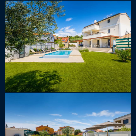
pięknie zaprojektowanej przestrzeni mieszkalnej
oraz oszałamiający prywatny basen bez krawędzi
o powierzchni 44 m², idealny do orzeźwiających
kąpieli w ciepłe letnie dni lub relaksu pod gołym
niebem.
Willa Marija została zaprojektowana z myślą o
relaksie i komfortowo pomieści do 8 osób. Oferuje
cztery przestronne i gustownie urządzone
sypialnie, każda z prywatną łazienką, klimatyzacją,
telewizorem i moskitierami. Dwie z sypialni mają
bezpośrednie wyjście na balkon, stanowiący
idealne miejsce na poranną kawę lub wieczorną
bryzę. Dzięki temu willa jest doskonałym wyborem
dla rodzin lub grup przyjaciół poszukujących
komfortu blisko plaży i tętniącego życiem
lokalnego życia.