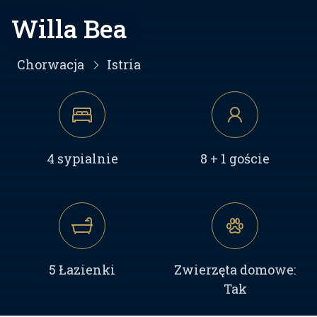
Willa Bea
Chorwacja
Istria
4 sypialnie
8 + 1 goście
5 Łazienki
Zwierzęta domowe:
Tak