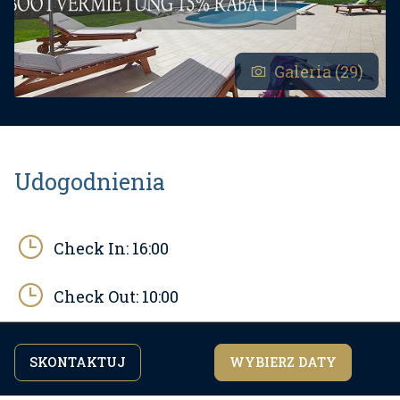
Galeria (29)
Udogodnienia
Check In:
16:00
Check Out:
10:00
Powierzchnia:
200
m2
SKONTAKTUJ
WYBIERZ DATY
Kontynuując przeglądanie strony, zgadzasz się z
zgadzam się
naszą
polityką prywatności.
Pozycja:
2