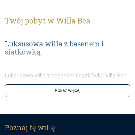
Twój pobyt w Willa Bea
Luksusowa willa z basenem i
siatkówką
Luksusowa willa z basenem i siatkówką Villa Bea
znajduje się na wybrzeżu Istrii, w miejscowości
Pokaż więcej
Vlakovo, zaledwie 15 km od Labin. Ten dom
wakacyjny może pomieścić do 9 osób. Posiada 4
sypialnie z łazienkami, jedną toaletę, bilard, salon
z kominkiem oraz kuchnię z jadalnią na
relaksujący wieczór z rodziną i przyjaciółmi. Na
Poznaj tę willę
zewnątrz ma piękny duży ogród z basenem,