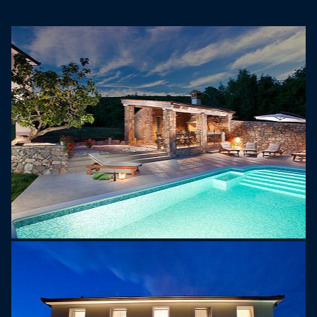
placem zabaw i jadalnią. Ponadto, jeśli wolisz
bardziej aktywny wypoczynek, jeden dzień kajaka,
sup i roweru wodnego jest bezpłatny oraz 15%
zniżki na klasyczną łódź motorową. Luksusowa
willa Bea zapewni Ci wszystko, co potrzebne do
idealnego wypoczynku z rodziną i przyjaciółmi,
niezależnie od tego, czy będziesz chciał spędzić
spokojne wakacje, czy też aktywny wypoczynek.