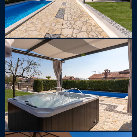
również dwa prywatne miejsca parkingowe.
Najbliższa plaża jest oddalona o zaledwie 8 km i
można do niej dojechać samochodem w około 10
minut. Sama wioska Kaštelir oferuje kilka
restauracji, pizzerii i kawiarni, a także sklepy,
pocztę i bankomat – wszystko w odległości
spaceru.
Poreč, jedno z najpopularniejszych miejsc
turystycznych nad Adriatykiem, znajduje się
zaledwie 10 km dalej i oferuje szeroką gamę
atrakcji, rozrywek i obiektów kulturalnych.
Villa Marko jest idealną bazą wypadową na
relaksujące, a zarazem niezapomniane wakacje
na Istrii.