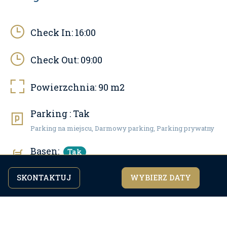
Check In:
16:00
Check Out:
09:00
Powierzchnia:
90
m2
Parking :
Tak
Parking na miejscu, Darmowy parking, Parking prywatny
Basen:
Tak
Pool area: 32 m2, Outdoor pool
SKONTAKTUJ
WYBIERZ DATY
Kontynuując przeglądanie strony, zgadzasz się z
zgadzam się
Zwierzęta domowe:
naszą
polityką prywatności.
Tak
Maksymalna liczba zwierząt: 2
Internet:
Tak