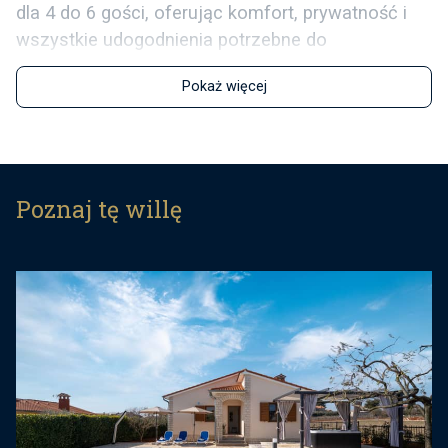
dla 4 do 6 gości, oferując komfort, prywatność i
wszystkie udogodnienia potrzebne do
relaksującego urlopu.
Pokaż więcej
Wnętrze obejmuje przytulny salon z dużą,
rozkładaną sofą dla dwóch dodatkowych gości,
jadalnię i w pełni wyposażoną kuchnię. Willa
obejmuje jedną łazienkę i dwie klimatyzowane
Poznaj tę willę
sypialnie, każda z podwójnym łóżkiem i telewizją
satelitarną.
Na zewnątrz goście mogą korzystać z
prywatnego basenu o powierzchni 32 m² i jacuzzi,
idealnego do ochłodzenia się lub relaksu po dniu
zwiedzania. Zadaszona letnia kuchnia z dużym
kominkiem i jadalnią zapewnia idealne miejsce na
posiłki na świeżym powietrzu. Obiekt oferuje