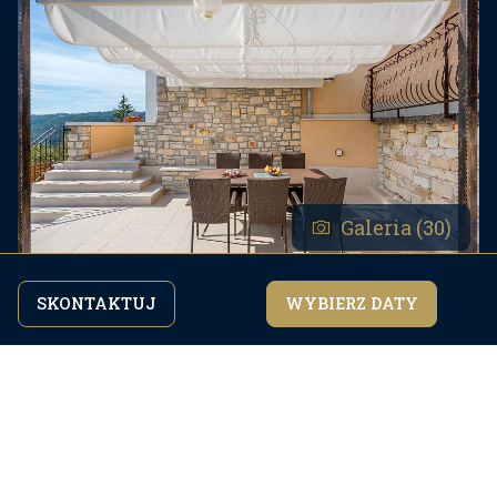
Galeria (30)
SKONTAKTUJ
WYBIERZ DATY
Kontynuując przeglądanie strony, zgadzasz się z
zgadzam się
naszą
polityką prywatności.
Udogodnienia
Check In:
16:00