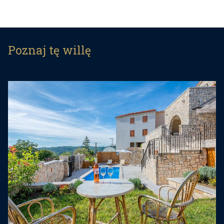
Ta sześcioosobowa willa oczaruje Cię swoim
wnętrzem. Są tam trzy sypialnie pięknie urządzone
w relaksujących odcieniach bieli, z
Poznaj tę willę
towarzyszącymi łazienkami, z których jedna ma
również własny taras z zapierającym dech w
piersiach widokiem. Na parterze znajduje się
uroczy salon, jadalnia dla sześciu osób i w pełni
wyposażona kuchnia.
Dziedziniec willi został zaprojektowany z myślą o
niezapomnianych spotkaniach w przyjemnym
otoczeniu. Ogród otoczony kamiennym murem
zapewnia prywatność, spokój i relaks. Jest basen
z leżakami, a także zadaszona jadalnia na
świeżym powietrzu, gdzie można spędzić
przyjemne chwile z bliskimi. Jest również