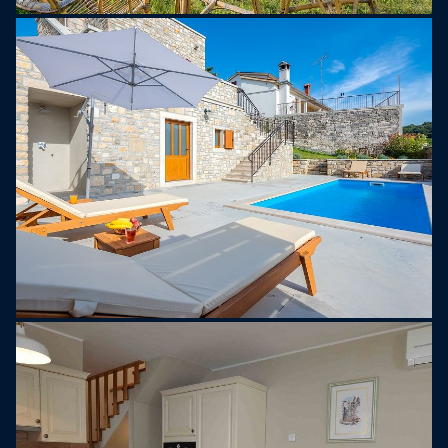
zadaszona strefa relaksu z piłkarzykami,
zapewniająca niekończącą się zabawę.
Ten uroczy dom wakacyjny znajduje się w
spokojnej wiosce Beram, niedaleko Pazinu, w
środkowej Istrii. Najbliższa plaża znajduje się w
Poreču, zaledwie pół godziny jazdy samochodem.
Lotnisko w Puli oddalone jest o 54 kilometry, a
przejście graniczne między Chorwacją a Słowenią
znajduje się 43 kilometry dalej.