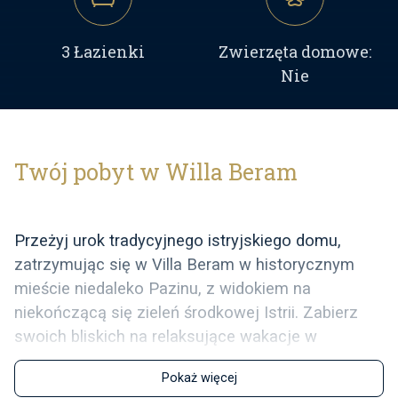
3 Łazienki
Zwierzęta domowe:
Nie
Twój pobyt w Willa Beram
Przeżyj urok tradycyjnego istryjskiego domu,
zatrzymując się w Villa Beram w historycznym
mieście niedaleko Pazinu, z widokiem na
niekończącą się zieleń środkowej Istrii. Zabierz
swoich bliskich na relaksujące wakacje w
spokojnym otoczeniu, z dala od codziennego
Pokaż więcej
zgiełku.