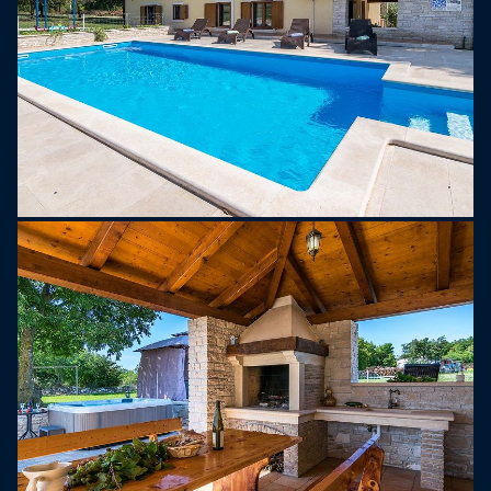
możliwość zakupu produktów ekologicznych i
lokalnych produktów wysokiej jakości, szlaki
trekkingowe, park przygód, przejażdżki łodzią lub
quadem oraz szkołę jazdy konnej.
Odkryj uroki Istrii i przeżyj niezapomniane wakacje
w Villa Emanuel.
Barban, małe średniowieczne miasteczko w
południowej części środkowej Istrii. Do atrakcji
Barbana zaliczają się mury obronne i bramy
miejskie z końca średniowiecza, cztery stare
kościoły z bezcennymi freskami i inskrypcjami
głagolicy. Barban zasłynął dzięki wyścigom
rycerskim „Trka na prstenac”, które odbywają się
co roku w sierpniu i przyciągają wielu gości i VIP-
ów. Najbliższa plaża znajduje się w miejscowości
Krnica, oddalonej o około 10 kilometrów. W