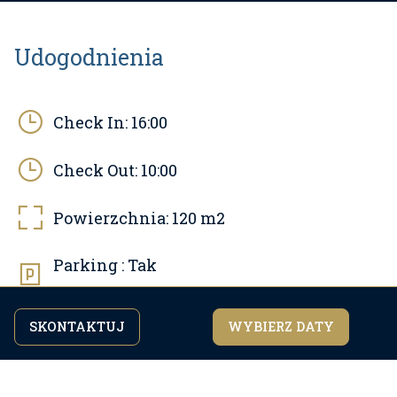
Udogodnienia
Check In:
16:00
Check Out:
10:00
Powierzchnia:
120
m2
Parking :
Tak
Parking prywatny
SKONTAKTUJ
WYBIERZ DATY
Kontynuując przeglądanie strony, zgadzasz się z
Basen:
Tak
zgadzam się
naszą
polityką prywatności.
Zwierzęta domowe:
Nie