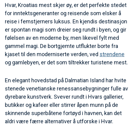
Hvar, Kroatias mest skjer øy, er det perfekte stedet
for inntektsgeneranter og reisende som elsker å
reise i femstjerners luksus. En kjendis destinasjon
er spontan magi som dreier seg rundt i byen, og gir
følelsen av en moderne by, men likevel fylt med
gammel magi. De bortgjemte utflukter borte fra
kjaset til den moderniserte verden, ved
strendene
og gamlebyen, er det som tiltrekker turistene mest.
En elegant hovedstad på Dalmatian Island har hvite
stenede venetianske renessansebygninger fulle av
dyrebare kunstverk. Svever rundt i Hvars gallerier,
butikker og kafeer eller stirrer åpen munn på de
skinnende superbåtene fortøyd i havnen, kan det
aldri være færre alternativer å utforske i Hvar.