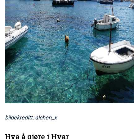
bildekreditt: alchen_x
Hva å gjøre i Hvar