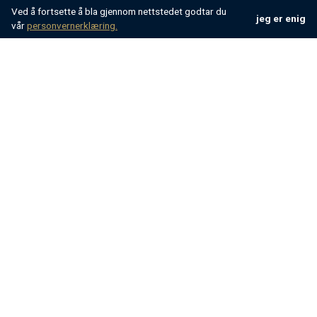
Ved å fortsette å bla gjennom nettstedet godtar du
jeg er enig
vår
personvernerklæring.
bildekreditt: Jimmy Harris
Hva du kan se i Hvar
Stari Grad
Hvars rustikke perle, Stari Grad, er høydepunktet på
denne øya. En kort dagstur for å utforske noen av
Stari Grads beste ting å gjøre fra
villaene dine med
et basseng i Hvar
er det du leter etter. Stari Grad er
en sjenert, beskjeden fetter til den fest-sentriske og
glitrende byen Hvar, og kan skilte med de gamle
venetianske lanewayene. Turister som leter etter en