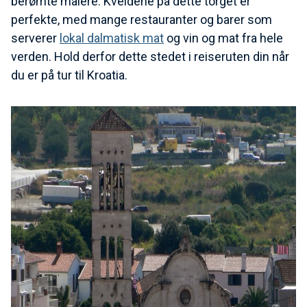
berømte malere. Kveldene på dette torget er
perfekte, med mange restauranter og barer som
serverer
lokal dalmatisk mat
og vin og mat fra hele
verden. Hold derfor dette stedet i reiseruten din når
du er på tur til Kroatia.