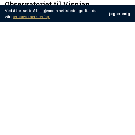
Observatoriet til Visnjan
Ved å fortsette å bla gjennom nettstedet godtar du
jeg er enig
vår
personvernerklæring.
Dette observatoriet ligger i den vestlige delen av
Istria-halvøya. Her er et 40 cm teleskop med mer
enn 1400 liten planet ble oppdaget. Bare tre
kilometer herfra er det et nytt observatorium, bygget
med 1 meter teleskop.