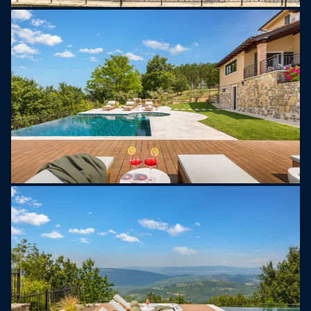
sjarmerende spisestue i tavernastil med
tradisjonell istrisk design, et fullt utstyrt kjøkken og
et stort spisebord, ideelt for å nyte lokale
spesialiteter. Et vaskerom med vaskemaskin,
tørketrommel og strykeutstyr er også tilgjengelig.
Villa Clara ligger i den rolige landsbyen Meloni, på
en åstopp med spektakulær utsikt og en fredelig
atmosfære. Området er kjent for sine utmerkede
restauranter, lokale vingårder og vakre natur, noe
som gjør det til et perfekt utgangspunkt for å
utforske Istria. Takket være den sentrale
beliggenheten tilbyr villaen også enkel
veiforbindelse til nærliggende attraksjoner,
kystbyer og kulturelle landemerker. Villa Clara lover
et luksuriøst og minneverdig opphold i en av
Kroatias mest fortryllende regioner.