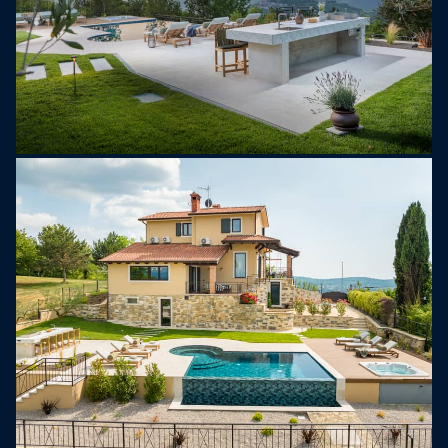
store vinduer som rammer inn den fantastiske
utsikten. Denne etasjen har også et gjestetoalett
og ett soverom med king-size-seng, eget bad med
dusj og TV.
Første etasje har to ekstra soverom, begge med
en queen-size-seng, klimaanlegg, TV og tilgang til
en privat balkong. Disse rommene deler et
moderne, velutstyrt bad.
I underetasjen tilbyr villaen et privat
velværeområde med badstue, innendørs boblebad,
avslapningsområde og bad med dusj, noe som
skaper et perfekt sted å slappe av uten å forlate
villaen. For underholdning er det et biljardområde
med bar og stor TV, samt et velutstyrt
treningsrom. Denne etasjen inkluderer også en