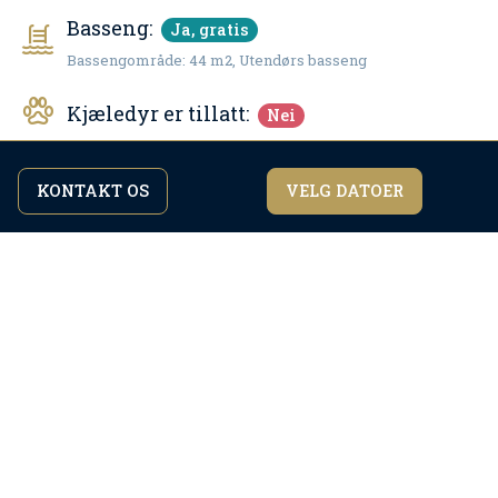
Basseng:
Ja, gratis
Bassengområde: 44 m2, Utendørs basseng
Kjæledyr er tillatt:
Nei
Internett:
Ja, gratis
KONTAKT OS
VELG DATOER
Ved å fortsette å bla gjennom nettstedet godtar du
WiFi-tilgang
jeg er enig
vår
personvernerklæring.
Antall bad:
3
Air condition
Oppvarming
TV
Satelitt-TV