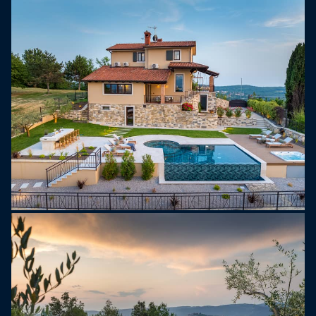
fyller rommene med naturlig lys og tilbyr
uforstyrret utsikt over det omkringliggende
landskapet.
Utendørs kan gjestene nyte en privat oase på en
fullstendig inngjerdet tomt på 1200 kvadratmeter.
Den romslige hagen har et 50 m² stort
svømmebasseng med komfortable solsenger, et
boblebad for ekstra avslapning og et utendørs
spiseområde med grill – perfekt for å tilbringe tid i
det fri mens man beundrer panoramautsikten over
Motovun og landskapet.
Første etasje har et fullt utstyrt kjøkken med en
sentral kjøkkenøy, som tilbyr alle fasiliteter som
trengs for praktisk bruk. Tilstøtende ligger en
komfortabel stue med sofa, flatskjerm-TV og