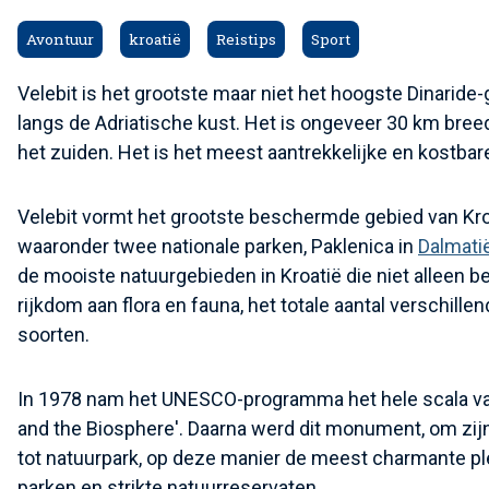
Avontuur
kroatië
Reistips
Sport
Velebit is het grootste maar niet het hoogste Dinaride-
langs de Adriatische kust. Het is ongeveer 30 km breed
het zuiden. Het is het meest aantrekkelijke en kostbar
Velebit vormt het grootste beschermde gebied van Kroa
waaronder twee nationale parken, Paklenica in
Dalmati
de mooiste natuurgebieden in Kroatië die niet alleen 
rijkdom aan flora en fauna, het totale aantal verschill
soorten.
In 1978 nam het UNESCO-programma het hele scala van 
and the Biosphere'. Daarna werd dit monument, om zij
tot natuurpark, op deze manier de meest charmante p
parken en strikte natuurreservaten.