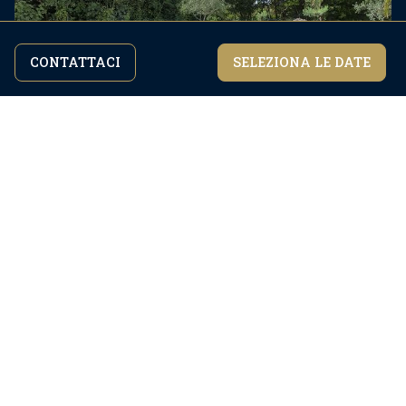
CONTATTACI
SELEZIONA LE DATE
Continuando a navigare nel sito accetti la
Sono d'accordo
nostra
politica sulla privacy.
Galleria (72)
Servizi
Check In:
16:00
Check Out:
10:00
Area:
300
m2