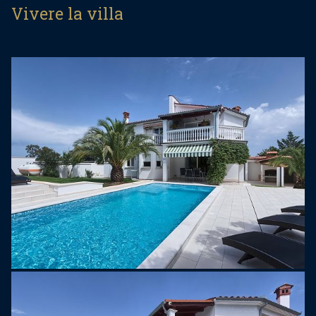
Al 1° piano ci sono 2 monolocali e 1 appartamento
Vivere la villa
con una camera da letto. Ogni appartamento
dispone di balcone. 2 appartamenti hanno la vista
sul mare.
E disponibile un parcheggio privato.
Štinjan e un villaggio situato nella parte sud-
occidentale della penisola istriana in Croazia. Si
trova vicino alla citta di Pola, nota per la sua
architettura romana ben conservata, tra cui la
famosa Arena di Pola, un antico anfiteatro
romano.
Stignano stesso e un piccolo villaggio costiero
che ha guadagnato popolarita per i suoi paesaggi
panoramici, le acque cristalline e la vicinanza alle
Isole Brioni. Le Isole Brioni sono un gruppo di 14
isole e isolotti nel Mare Adriatico, noti per la loro