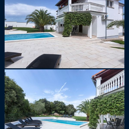
bellezza naturale e il loro significato storico.
I turisti visitano spesso Štinjan e le zone
circostanti per le sue spiagge, le attivita all'aria
aperta e l'opportunita di esplorare siti storici e
culturali. La regione istriana, in generale, e
riconosciuta per la sua ricca storia, la deliziosa
cucina locale e le affascinanti citta costiere.