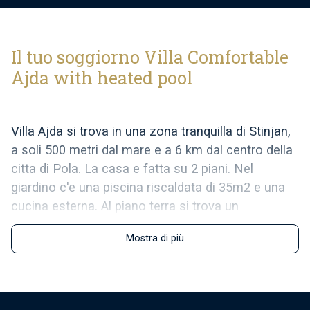
Il tuo soggiorno Villa Comfortable
Ajda with heated pool
Villa Ajda si trova in una zona tranquilla di Stinjan,
a soli 500 metri dal mare e a 6 km dal centro della
citta di Pola. La casa e fatta su 2 piani. Nel
giardino c'e una piscina riscaldata di 35m2 e una
cucina esterna. Al piano terra si trova un
appartamento di 120m2 con 2 camere da letto
Mostra di più
(ciascuna climatizzata), ampio bagno, WC,
soggiorno con cucina con uscita sulla terrazza e
piscina.