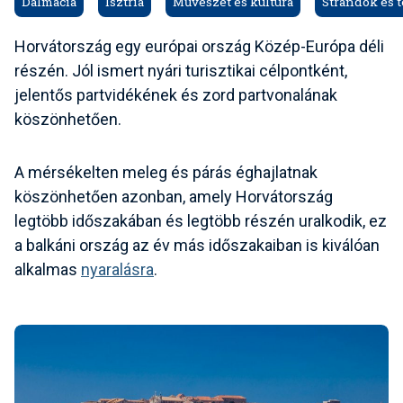
Dalmácia
Isztria
Művészet és kultúra
Strandok és 
Horvátország egy európai ország Közép-Európa déli
részén. Jól ismert nyári turisztikai célpontként,
jelentős partvidékének és zord partvonalának
köszönhetően.
A mérsékelten meleg és párás éghajlatnak
köszönhetően azonban, amely Horvátország
legtöbb időszakában és legtöbb részén uralkodik, ez
a balkáni ország az év más időszakaiban is kiválóan
alkalmas
nyaralásra
.