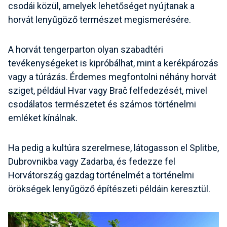
csodái közül, amelyek lehetőséget nyújtanak a
horvát lenyűgöző természet megismerésére.
A horvát tengerparton olyan szabadtéri
tevékenységeket is kipróbálhat, mint a kerékpározás
vagy a túrázás. Érdemes megfontolni néhány horvát
sziget, például Hvar vagy Brač felfedezését, mivel
csodálatos természetet és számos történelmi
emléket kínálnak.
Ha pedig a kultúra szerelmese, látogasson el Splitbe,
Dubrovnikba vagy Zadarba, és fedezze fel
Horvátország gazdag történelmét a történelmi
örökségek lenyűgöző építészeti példáin keresztül.