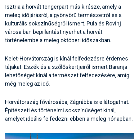
Isztria a horvát tengerpart másik része, amely a
meleg időjárásról, a gyönyörű természetről és a
kulturális sokszínűségről ismert. Pula és Rovinj
városaiban bepillantást nyerhet a horvát
történelembe a meleg októberi időszakban.
Kelet-Horvátország is kínál felfedezésre érdemes
tájakat. Eszék és a szőlőskertjeiről ismert Baranja
lehetőséget kínál a természet felfedezésére, amíg
még meleg az idő.
Horvátország fővárosába, Zágrábba is ellátogathat.
Építészeti és történelmi sokszínűséget kínál,
amelyet ideális felfedezni ebben a meleg hónapban.