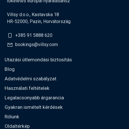
tökéletes európai nyaralásához
Villsy d.o.o., Kastavska 18
HR-52000, Pazin, Horvátország
+385 91 5888 620
bookings@villsy.com
Utazási útlemondási biztosítás
Blog
Adatvédelmi szabályzat
Használati feltételek
Legalacsonyabb árgarancia
Gyakran ismételt kérdések
Rólunk
Oldaltérkép