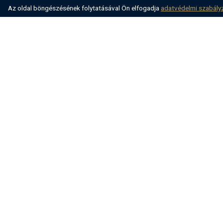
Az oldal böngészésének folytatásával Ön elfogadja
adatvédelmi szabály
Közösségi média
Gyors és biztonságos fizetés
Minden jog fenntartva villsy.com