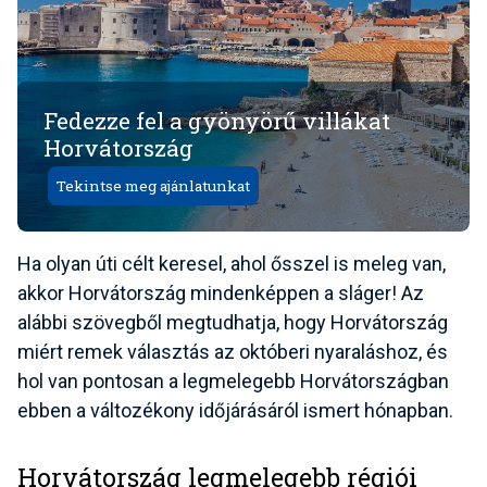
Fedezze fel a gyönyörű villákat
Horvátország
Tekintse meg ajánlatunkat
Ha olyan úti célt keresel, ahol ősszel is meleg van,
akkor Horvátország mindenképpen a sláger! Az
alábbi szövegből megtudhatja, hogy Horvátország
miért remek választás az októberi nyaraláshoz, és
hol van pontosan a legmelegebb Horvátországban
ebben a változékony időjárásáról ismert hónapban.
Horvátország legmelegebb régiói