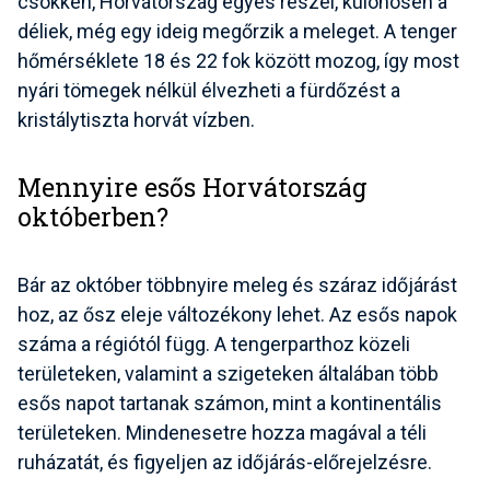
csökken, Horvátország egyes részei, különösen a
déliek, még egy ideig megőrzik a meleget. A tenger
hőmérséklete 18 és 22 fok között mozog, így most
nyári tömegek nélkül élvezheti a fürdőzést a
kristálytiszta horvát vízben.
Mennyire esős Horvátország
októberben?
Bár az október többnyire meleg és száraz időjárást
hoz, az ősz eleje változékony lehet. Az esős napok
száma a régiótól függ. A tengerparthoz közeli
területeken, valamint a szigeteken általában több
esős napot tartanak számon, mint a kontinentális
területeken. Mindenesetre hozza magával a téli
ruházatát, és figyeljen az időjárás-előrejelzésre.