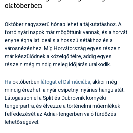
októberben
Október nagyszerű hónap lehet a tájkutatáshoz. A
forró nyári napok már mögöttünk vannak, és a horvát
enyhe éghajlat ideális a hosszú sétákhoz és a
városnézéshez. Míg Horvátország egyes részein
már készülődnek a közelgő télre, addig egyes
részein még mindig meleg időjárás uralkodik.
Ha
októberben
látogat el Dalmáciába
, akkor még
mindig érezheti a nyár csipetnyi nyárias hangulatát.
Látogasson el a Split és Dubrovnik környéki
tengerpartra, és élvezze a történelmi műemlékek
felfedezését az Adriai-tengerben való fürdőzés
lehetőségével.