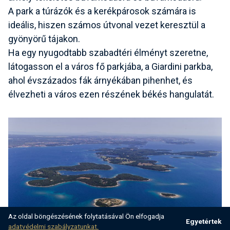
A park a túrázók és a kerékpárosok számára is
ideális, hiszen számos útvonal vezet keresztül a
gyönyörű tájakon.
Ha egy nyugodtabb szabadtéri élményt szeretne,
látogasson el a város fő parkjába, a Giardini parkba,
ahol évszázados fák árnyékában pihenhet, és
élvezheti a város ezen részének békés hangulatát.
Az oldal böngészésének folytatásával Ön elfogadja
Egyetértek
adatvédelmi szabályzatunkat.