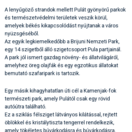
A lenyűgöző strandok mellett Pulát gyönyörű parkok
és természetvédelmi területek veszik körül,
amelyek békés kikapcsolódást nyújtanak a város
nyüzsgéséből.
Az egyik legkiemelkedőbb a Brijuni Nemzeti Park,
egy 14 szigetből álló szigetcsoport Pula partjainál.
A park jól ismert gazdag növény- és állatvilágáról,
amelyhez öreg olajfák és egy egzotikus állatokat
bemutató szafaripark is tartozik.
Egy másik kihagyhatatlan úti cél a Kamenjak-fok
természeti park, amely Pulától csak egy rövid
autóútra található.
Ez a sziklás félsziget látványos kilátással, rejtett
öblökkel és kristálytiszta tengerrel rendelkezik,
amely tökéletes búvárkodásra és búvárkodásra.