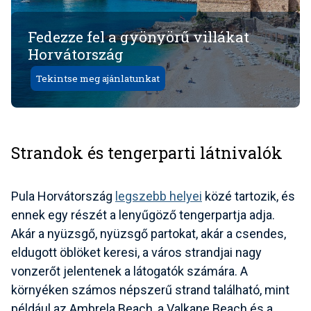
Fedezze fel a gyönyörű villákat
Horvátország
Tekintse meg ajánlatunkat
Strandok és tengerparti látnivalók
Pula Horvátország
legszebb helyei
közé tartozik, és
ennek egy részét a lenyűgöző tengerpartja adja.
Akár a nyüzsgő, nyüzsgő partokat, akár a csendes,
eldugott öblöket keresi, a város strandjai nagy
vonzerőt jelentenek a látogatók számára. A
környéken számos népszerű strand található, mint
például az Ambrela Beach, a Valkane Beach és a