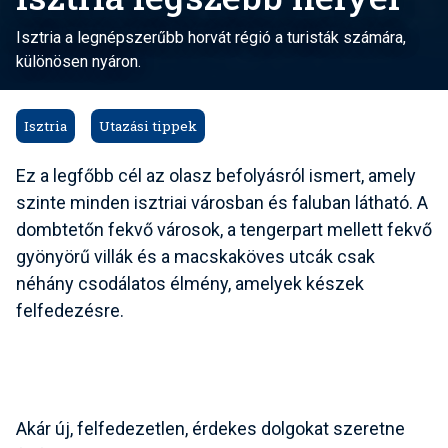
Isztria a legnépszerűbb horvát régió a turisták számára,
különösen nyáron.
Isztria
Utazási tippek
Ez a legfőbb cél az
olasz befolyásról
ismert, amely
szinte minden isztriai városban és faluban látható. A
dombtetőn fekvő városok, a tengerpart mellett fekvő
gyönyörű villák és a macskaköves utcák csak
néhány csodálatos élmény, amelyek készek
felfedezésre.
Akár új, felfedezetlen, érdekes dolgokat szeretne