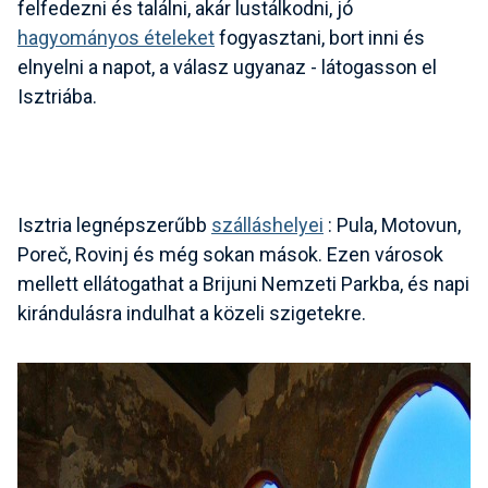
felfedezni és találni, akár lustálkodni, jó
hagyományos ételeket
fogyasztani, bort inni
és
elnyelni a napot, a válasz ugyanaz - látogasson el
Isztriába.
Isztria legnépszerűbb
szálláshelyei
: Pula, Motovun,
Poreč, Rovinj
és még sokan mások. Ezen városok
mellett ellátogathat a Brijuni Nemzeti Parkba, és napi
kirándulásra indulhat a közeli szigetekre.