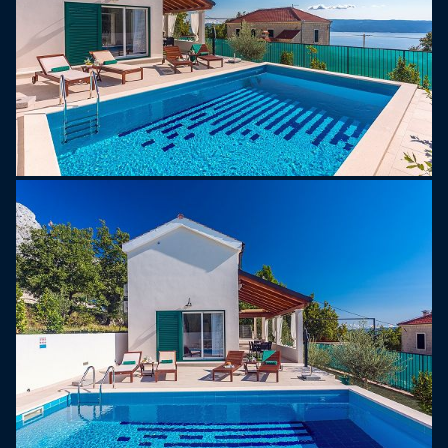
manger élégants, une cuisine entièrement équipée
avec tout ce dont un invité moderne a besoin pour
un séjour très confortable, une table à manger
pour 8 personnes, un salon avec canapé, une
télévision intelligente, une PS4 pour vos plus
jeunes et une connexion Wi-Fi gratuite. ,
entièrement climatisé avec une approche directe
de la piscine et de la salle à manger extérieure. Il y
a aussi des toilettes séparées et un lave-linge.
*Le premier étage offre la chambre n°1 avec un lit
king-size 180 cm x 200 cm et une télévision. Une
Chambre No2 avec deux lits simples 90cm x
200cm. Il y a aussi une salle de bains familiale
avec douche.
À votre arrivée, votre hôte vous donnera de
nombreuses informations utiles sur les lieux à