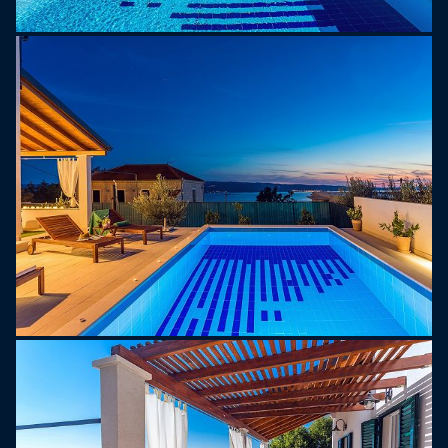
visiter, les restaurants recommandés, les
possibilités de louer une excursion en bateau privé
et de vivre votre aventure inoubliable sur
l'Adriatique en visitant l'île de Brač ou de Hvar, la
possibilité de commander un dîner, d'organiser un
corps. massage.
Pour votre confort, nous pouvons vous fournir
des contacts pour les services de transfert depuis
et vers l'aéroport, des contacts pour de bonnes
sociétés de location de voitures, un contact pour
la livraison de courses et de boissons et un
contact pour le restaurant local Bajso.
Venez à la Villa Lemaro et faites-vous plaisir
pendant des vacances bien méritées dans cet
endroit incroyable.