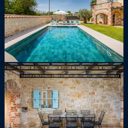
l'une d'elles comprend également un canapé-lit
gigogne pour deux personnes supplémentaires. Le
dernier étage comprend une grande chambre avec
un lit double, un canapé-lit, une cheminée et une
salle de bain privative.
Située en bordure du paisible village de Susnjici, la
Villa Lamija offre un havre de paix tout en étant
proche de l'autoroute. À seulement 8 km se trouve
Porec, une ville dynamique de l'Adriatique réputée
pour ses belles plages, ses restaurants, ses
cafés, ses musées, ses galeries et sa vieille ville
historique pittoresque.