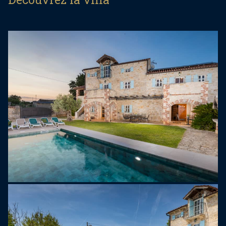
La villa dispose d'une grande piscine privée où
vous pourrez profiter du soleil d'Istrie toute la
journée. La terrasse ensoleillée dispose d'un coin
repas couvert, idéal pour les repas en plein air. À
l'arrière de la maison, un espace abrité est équipé
d'un baby-foot et d'un billard pour se divertir.
Au premier étage, la villa offre une spacieuse
cuisine traditionnelle istrienne entièrement équipée
avec coin repas, reliée à un salon chaleureux
donnant sur la terrasse. Cet étage comprend
également une chambre avec un lit double, une
salle de bain privative et un accès à une autre
terrasse privée. Le deuxième étage abrite deux
autres chambres, chacune avec un lit double, une
salle de bain privative et un accès à la terrasse ;