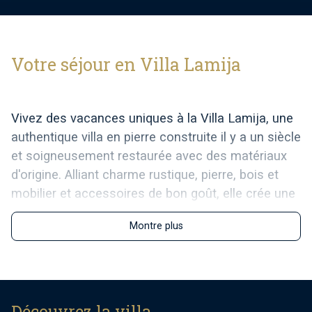
Votre séjour en Villa Lamija
Vivez des vacances uniques à la Villa Lamija, une
authentique villa en pierre construite il y a un siècle
et soigneusement restaurée avec des matériaux
d'origine. Alliant charme rustique, pierre, bois et
mobilier et accessoires de bon goût, elle crée une
ambiance extraordinaire. Parmi les
Montre plus
caractéristiques remarquables, on compte de
magnifiques arches arrondies, un grand barbecue
ouvert, deux cheminées intérieures et une citerne
en pierre d'origine, qui contribuent à son caractère
unique.
Découvrez la villa