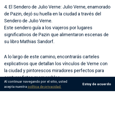
4. El Sendero de Julio Verne:
Julio Verne, enamorado
de Pazin, dejó su huella en la ciudad a través del
Sendero de Julio Verne.
Este sendero guía a los viajeros por lugares
significativos de Pazin que alimentaron escenas de
su libro Mathias Sandorf.
A lo largo de este camino, encontrarás carteles
explicativos que detallan los vínculos de Verne con
la ciudad y pintorescos miradores perfectos para
capturar fotos memorables.
Al continuar navegando por el sitio, usted
Estoy de acuerdo
acepta nuestra
política de privacidad.
5. Costa de Istria:
Puede que Pazin esté situada en
el interior, pero la costa de Istria está a una distancia
manejable para una excursión de un día. Ciudades
costeras como Poreč, Rovinj y otras están a menos