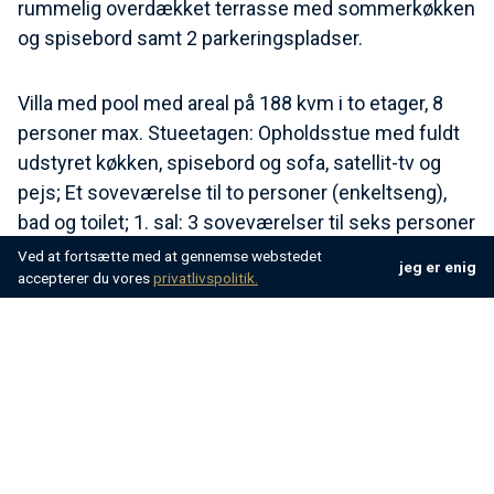
rummelig overdækket terrasse med sommerkøkken
og spisebord samt 2 parkeringspladser.
Villa med pool med areal på 188 kvm i to etager, 8
personer max. Stueetagen: Opholdsstue med fuldt
udstyret køkken, spisebord og sofa, satellit-tv og
pejs; Et soveværelse til to personer (enkeltseng),
bad og toilet; 1. sal: 3 soveværelser til seks personer
(dobbeltseng), satellit-tv og bad og toilet; Balkon på
Ved at fortsætte med at gennemse webstedet
jeg er enig
accepterer du vores
privatlivspolitik.
poolsiden af huset.