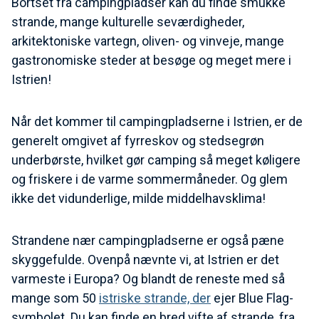
Bortset fra campingpladser kan du finde smukke
strande, mange kulturelle seværdigheder,
arkitektoniske vartegn, oliven- og vinveje, mange
gastronomiske steder at besøge og meget mere i
Istrien!
Når det kommer til campingpladserne i Istrien, er de
generelt omgivet af fyrreskov og stedsegrøn
underbørste, hvilket gør camping så meget køligere
og friskere i de varme sommermåneder. Og glem
ikke det vidunderlige, milde middelhavsklima!
Strandene nær campingpladserne er også pæne
skyggefulde. Ovenpå nævnte vi, at Istrien er det
varmeste i Europa? Og blandt de reneste med så
mange som 50
istriske strande, der
ejer Blue Flag-
symbolet. Du kan finde en bred vifte af strande, fra