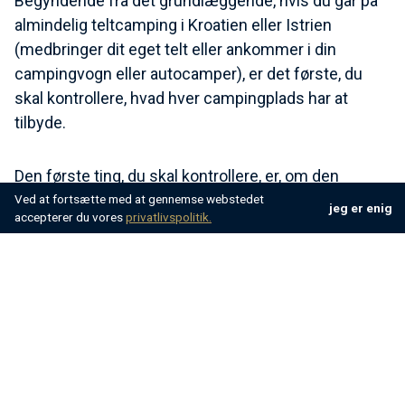
Begyndende fra det grundlæggende, hvis du går på
almindelig teltcamping i Kroatien eller Istrien
(medbringer dit eget telt eller ankommer i din
campingvogn eller autocamper), er det første, du
skal kontrollere, hvad hver campingplads har at
tilbyde.
Den første ting, du skal kontrollere, er, om den
tonehøjde, du bestiller, har en strømforbindelse, en
Ved at fortsætte med at gennemse webstedet
jeg er enig
accepterer du vores
privatlivspolitik.
rindende vandforbindelse (nogle gange har de
måske kun en eller begge eller måske endda ingen!)
Og måske endda en Wi-Fi-forbindelse, hvis du har
brug for en.
For at kontrollere, om den særlige campingplads, du
har set, har det, du har brug for, skal du besøge deres
hjemmeside, ringe til dem og booke din plads. Og