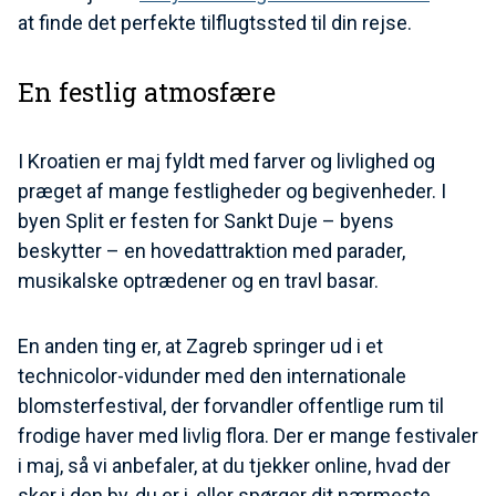
at finde det perfekte tilflugtssted til din rejse.
En festlig atmosfære
I Kroatien er maj fyldt med farver og livlighed og
præget af mange festligheder og begivenheder. I
byen Split er festen for Sankt Duje – byens
beskytter – en hovedattraktion med parader,
musikalske optrædener og en travl basar.
En anden ting er, at Zagreb springer ud i et
technicolor-vidunder med den internationale
blomsterfestival, der forvandler offentlige rum til
frodige haver med livlig flora. Der er mange festivaler
i maj, så vi anbefaler, at du tjekker online, hvad der
sker i den by, du er i, eller spørger dit nærmeste