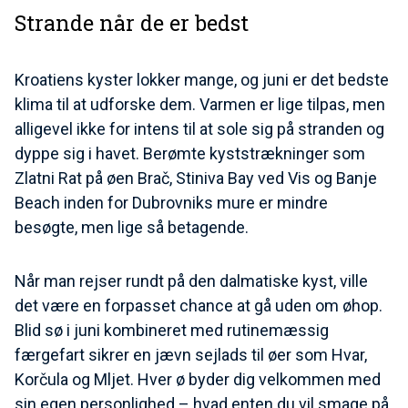
Strande når de er bedst
Kroatiens kyster lokker mange, og juni er det bedste
klima til at udforske dem. Varmen er lige tilpas, men
alligevel ikke for intens til at sole sig på stranden og
dyppe sig i havet. Berømte kyststrækninger som
Zlatni Rat på øen Brač, Stiniva Bay ved Vis og Banje
Beach inden for Dubrovniks mure er mindre
besøgte, men lige så betagende.
Når man rejser rundt på den dalmatiske kyst, ville
det være en forpasset chance at gå uden om øhop.
Blid sø i juni kombineret med rutinemæssig
færgefart sikrer en jævn sejlads til øer som Hvar,
Korčula og Mljet. Hver ø byder dig velkommen med
sin egen personlighed – hvad enten du vil smage på