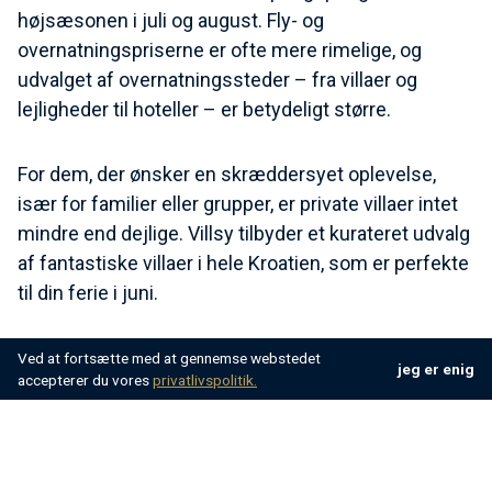
højsæsonen i juli og august. Fly- og
overnatningspriserne er ofte mere rimelige, og
udvalget af overnatningssteder – fra villaer og
lejligheder til hoteller – er betydeligt større.
For dem, der ønsker en skræddersyet oplevelse,
især for familier eller grupper, er private villaer intet
mindre end dejlige. Villsy tilbyder et kurateret udvalg
af fantastiske villaer i hele Kroatien, som er perfekte
til din ferie i juni.
Tips til at besøge Kroatien i juni
Ved at fortsætte med at gennemse webstedet
jeg er enig
accepterer du vores
privatlivspolitik.
Sørg for at huske disse 3 tips, før du besøger
Kroatien: