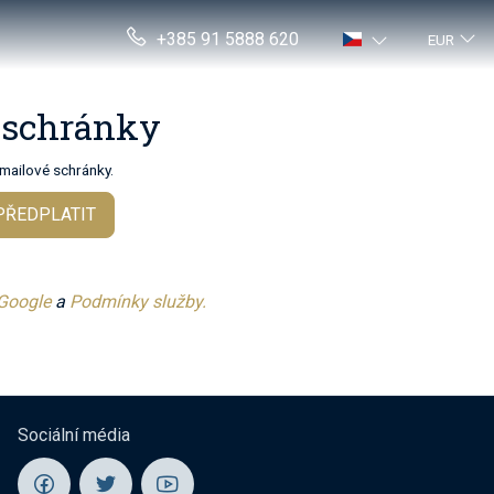
+385 91 5888 620
EUR
í schránky
-mailové schránky.
PŘEDPLATIT
 Google
a
Podmínky služby.
Sociální média