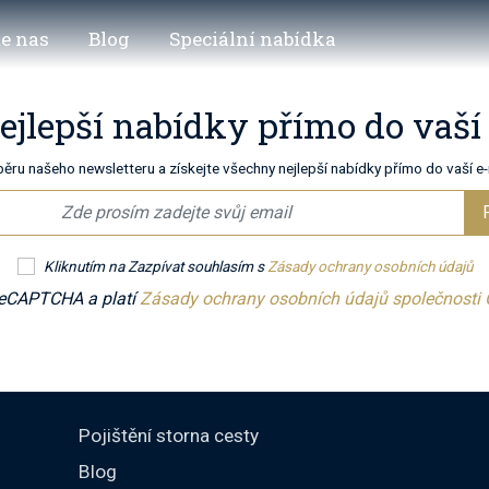
e nas
Blog
Speciální nabídka
nejlepší nabídky přímo do vaš
běru našeho newsletteru a získejte všechny nejlepší nabídky přímo do vaší e
Kliknutím na Zazpívat souhlasím s
Zásady ochrany osobních údajů
 reCAPTCHA a platí
Zásady ochrany osobních údajů společnosti
Pojištění storna cesty
Blog