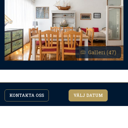
Galleri (47)
Bekvämligheter
KONTAKTA OSS
VÄLJ DATUM
Genom att fortsätta att surfa på webbplatsen
jag håller med
godkänner du vår
integritetspolicy.
Checka in:
17:00
Kolla upp:
09:00