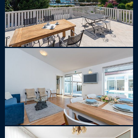
omgiven av en tallskog och erbjuder ett stort
utbud av vattensporter, barer och restauranger på
stranden samt stranden "Aurora", där du kan njuta
av vattensporter och vila i skuggan av gamla tallar.
Naturligtvis kan du i Umag hitta många
restauranger som erbjuder traditionella istriska
rätter, barer och nattklubbar.