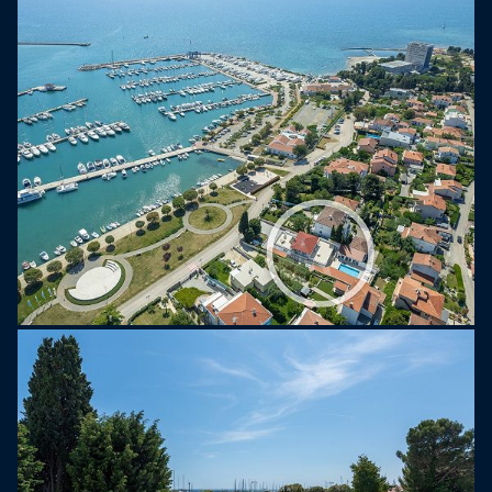
hittar du en grillplats med matbord och ytterligare
ett separat stenbord i trädgården. Eftersom Casa
Lungomare ligger direkt vid havet, bara några
hundra meter från Umags centrum, kan gästerna
nå många olika aktiviteter till fots. Unga grupper är
välkomna. Fester och hög musik är inte tillåtet.
Staden Umag är känd för att vara en elegant turist-
och sportdestination vid Adriatiska kusten. ATP
Croatia Open har placerat Umag som en
sportdestination för att ta med världens tenniselit
till staden varje år. Naturligtvis är turism den
viktigaste verksamheten i staden och den
omgivande regionen, där du kan hitta många
privatägda lägenheter, rum och villor. Nästan alla
stränder i staden och den omgivande regionen är
stolta ägare av den blå flaggan. Vi rekommenderar
definitivt stadsstranden "Laguna Stella Maris",