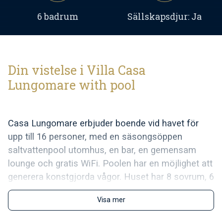
6 badrum
Sällskapsdjur: Ja
Din vistelse i Villa Casa
Lungomare with pool
Casa Lungomare erbjuder boende vid havet för
upp till 16 personer, med en säsongsöppen
saltvattenpool utomhus, en bar, en gemensam
lounge och gratis WiFi. Poolen har en möjlighet att
generera konstgjorda vågor. Huset har 8 sovrum, 6
badrum, 4 kök och 4 vardagsrum, en uteplats med
Visa mer
utsikt över poolen och en balkong med havsutsikt.
Huvudbyggnaden består av 2 lägenheter. Den