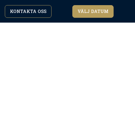
KONTAKTA OSS
VÄLJ DATUM
Genom att fortsätta att surfa på webbplatsen
jag håller med
godkänner du vår
integritetspolicy.
Galleri (27)
Bekvämligheter
Checka in:
16:00
Kolla upp:
10:00
Område:
210
m2