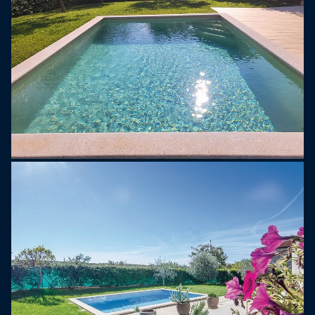
staden Novigrad. Besökare kan njuta av lugnet på
landsbygden, med enkel tillgång till lokala stränder,
kulturella sevärdheter och utsökt mat från Istrien.
Det är ett idealiskt resmål för dem som vill fly
stadens liv och rörelse.