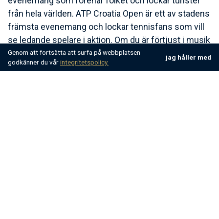
evenemang som förenar folket och lockar turister
från hela världen. ATP Croatia Open är ett av stadens
främsta evenemang och lockar tennisfans som vill
se ledande spelare i aktion. Om du är förtjust i musik
kommer du att gilla Sea Star Festival.
Genom att fortsätta att surfa på webbplatsen
jag håller med
godkänner du vår
integritetspolicy.
Detta årliga musikevenemang presenterar en rad
internationella inhemska artister. Den äger vanligtvis
rum på Stella Maris Resort och skapar en festlig och
musikalisk stämning under helgen.
För att bekanta dig med lokalbefolkningens
traditioner och seder, utforska Umag Days of
Antiquity. Detta evenemang återskapar den antika
romerska perioden genom teaterföreställningar och
andra kulturella aktiviteter som demonstrationer av
hur olika produkter tillverkades och matprovning