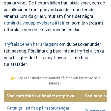
starka vinet. De flesta ställen har lokala viner, och de
är i allmänhet mer prisvärda än de importerade
vinerna. Om du gillar vinturism finns det några
utmärkta vinupplevelser på Istrien
som är värda att
utforska, men det kräver mer än en dag.
Tryffelscenen här är legitim
om du besöker under
rätt säsong. Förvänta dig bara inte att tryffel allt ska
vara billigt – det här är dyrt överallt, inte bara i
turiststäder.
👉 Svep eller skrolla horisontellt på mobilen för att se hela
tabellen.
Vad som faktiskt är värt att prova
Vad man ska
Färsk grillad fisk på restauranger i
Turistmeny "Is