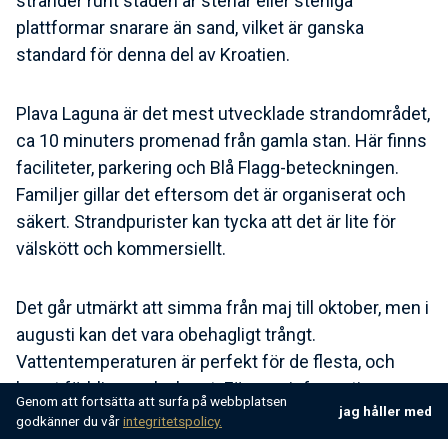
stränder runt staden är stenar eller steniga
plattformar snarare än sand, vilket är ganska
standard för denna del av Kroatien.
Plava Laguna är det mest utvecklade strandområdet,
ca 10 minuters promenad från gamla stan. Här finns
faciliteter, parkering och Blå Flagg-beteckningen.
Familjer gillar det eftersom det är organiserat och
säkert. Strandpurister kan tycka att det är lite för
välskött och kommersiellt.
Det går utmärkt att simma från maj till oktober, men i
augusti kan det vara obehagligt trångt.
Vattentemperaturen är perfekt för de flesta, och
havet förblir ganska lugnt. För mer information om
Genom att fortsätta att surfa på webbplatsen
jag håller med
sommarförhållanden, kolla in hur
Kroatien i augusti
godkänner du vår
integritetspolicy.
verkligen är innan du bokar.