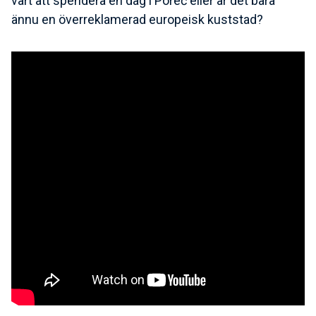
värt att spendera en dag i Poreč eller är det bara
ännu en överreklamerad europeisk kuststad?