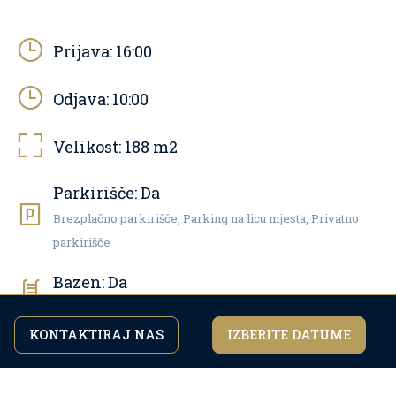
Prijava:
16:00
Odjava:
10:00
Velikost:
188
m2
Parkirišče:
Da
Brezplačno parkirišče, Parking na licu mjesta, Privatno
parkirišče
Bazen:
Da
Zunanji bazen
KONTAKTIRAJ NAS
IZBERITE DATUME
Z nadaljevanjem brskanja po strani se strinjate z
Strinjam se
Hišni ljubljenčki:
Ne
našo
politiko zasebnosti.