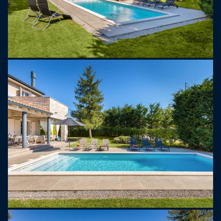
posteljami, SAT TV in tuš/WC. Ena od spalnic ima
balkon s pogledom na hišo ob bazenu.
OPOMBA: OPOMBA: Mladinske skupine so
dovoljene le ob potrditvi agencije