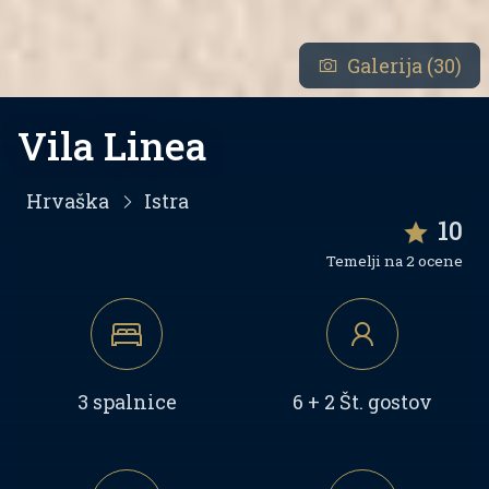
Galerija (30)
Vila Linea
Hrvaška
Istra
10
Temelji na 2 ocene
3 spalnice
6 + 2 Št. gostov