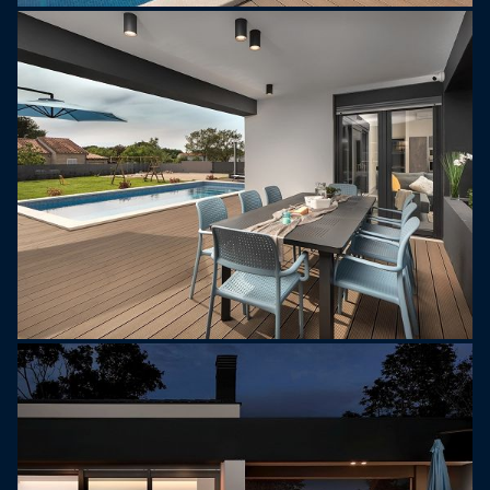
vrednost. Zaradi svoje čudovite lege, tik ob
Brionskem arhipelagu, je bilo območje naseljeno
že v rimski dobi. Obstajajo arheološke najdbe
razkošnih rustikalnih vil s čudovitimi talnimi
mozaiki, freskami, skulpturami in celo starinskim
vodovodom. Kraj je bil opuščen med 16. in 19.
stoletjem, zato je Valbandon dobil ime: vale
abandonata ali zapuščena dolina.