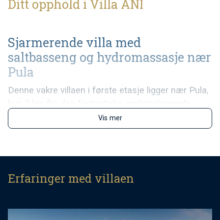
Ditt opphold i Villa ANI
Sjarmerende villa med
saltbasseng og hydromassasje nær
Pula
Denne vakre villaen i første etasje ligger nær Pula,
kun 2 km fra den fantastiske omkringliggende
kysten. Villa Ani har plass til opptil 6 personer i 2
Vis mer
koselige soverom, mens en ekstra mulighet for å
sove er på sovesofaen i stuen. Interiøret i villaen
har en romslig og lys stue koblet til spisestue,
kjøkken med direkte tilgang til hagen med det
Erfaringer med villaen
fantastiske saltbassenget med hydromassasje.
De to koselige doble soverommene er begge
utstyrt med AC, TV og eget bad med dusj for å