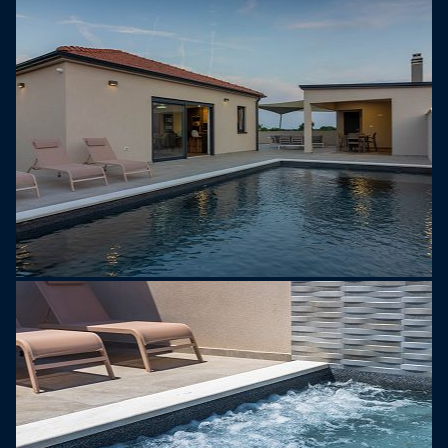
slappe av under ferien. I den romslige hagen er det
et overbygd utendørs spiseområde med bord og
en fantastisk stor steingrill. Restauranter,
markeder, vinkjeller, sykkelutleie er i gangavstand
fra villaen. Beliggenheten er omgitt av fantastiske
strender og bukter og fantastiske sykkelruter. Vi er
sikre på at du ikke kan gå galt fordi denne villaen
tilbyr alt nødvendig for en avslappende og
luksuriøs ferie!
Yngre grupper er ikke tillatt.