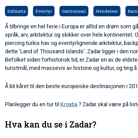
Dalmatia
Eventyr
Gastronomi
Hendelser
Barn
Å tilbringe en hel ferie i Europa er alltid en drøm som gå
språk, arv, arkitektur og skikker over hele kontinentet
piercing turkis hav og eventyrlignende arkitektur, back
dette 'Land of Thousand Islands'. Zadar ligger i den nor
Befolket siden forhistorisk tid, er Zadar en av de elds
turistmål, med massevis av historie og kultur, og ting å
Å bli kåret til den beste europeiske destinasjonen i 201
Planlegger du en tur til
Kroatia
? Zadar skal være på list
Hva kan du se i Zadar?