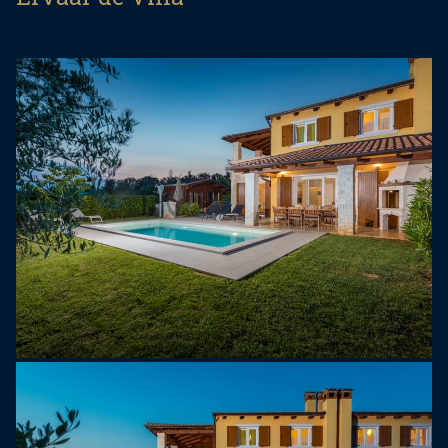
energie) van 24 m², sauna, ligstoelen, parasol,
overdekt terras met open haard en eettafel, en
parkeergelegenheid voor twee auto's.
Villa Rosalia biedt comfortabel plaats aan 8
personen op een totaal van 134 m² verdeeld over
twee verdiepingen. Op de begane grond is er een
woonkamer met airconditioning, een slaapbank
voor twee personen en een uitgang naar het
terras, een volledig uitgeruste keuken en een
eettafel voor 8 personen. Er is ook een kamer met
airconditioning, een tweepersoonsbed en een
douche/toilet. Op de begane grond bevindt zich
tevens een separaat toilet. De begane grond is
geschikt voor personen met beperkte mobiliteit.
Op de eerste verdieping bevinden zich twee
kamers met airconditioning en