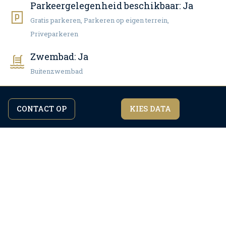
Parkeergelegenheid beschikbaar:
Ja
Gratis parkeren, Parkeren op eigen terrein,
Priveparkeren
Zwembad:
Ja
Buitenzwembad
Huisdieren toegestaan:
Ja, betaald
CONTACT OP
KIES DATA
Door verder te surfen op de site gaat u akkoord
Ik ben het eens
met ons
privacybeleid.
internet:
Ja, gratis
Airco
Verwarming
Satelliet TV