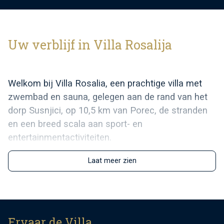
Uw verblijf in Villa Rosalija
Welkom bij Villa Rosalia, een prachtige villa met
zwembad en sauna, gelegen aan de rand van het
dorp Susnjici, op 10,5 km van Porec, de stranden
en een breed scala aan sport- en
entertainmentactiviteiten.
Het vakantiehuis is in 2017 gebouwd als
Laat meer zien
geschakelde woning. De andere helft van de
woning is tevens bestemd voor de verhuur. In de
onderhouden en volledig omheinde tuin bevindt
zich een privézwembad (verwarmd met zonne-
Ervaar de Villa