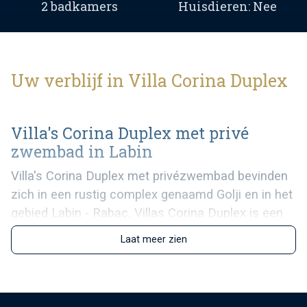
2 badkamers
Huisdieren: Nee
Uw verblijf in Villa Corina Duplex
Villa's Corina Duplex met privé
zwembad in Labin
Villa's Corina Duplex met privézwembad bevinden
zich in een rustig complex genaamd Golji en in het
gebied Labin - Rabac. Villas Corina Duplex is een
complex van twee vailla's met elk 2 slaapkamers
Laat meer zien
en een badkamer en een privézwembad. Deze
vakantiehuizen zijn geschikt voor maximaal 8
personen. De ene villa is modern ingericht en de
andere is klassiek ingericht en heeft twee