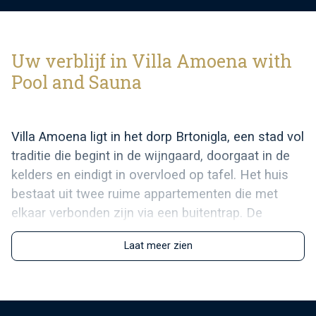
Uw verblijf in Villa Amoena with
Pool and Sauna
Villa Amoena ligt in het dorp Brtonigla, een stad vol
traditie die begint in de wijngaard, doorgaat in de
kelders en eindigt in overvloed op tafel. Het huis
bestaat uit twee ruime appartementen die met
elkaar verbonden zijn via een buitentrap. De
appartementen zijn volledig uitgerust, modern en
Laat meer zien
comfortabel ingericht met meubilair van hoge
kwaliteit. Elk van de appartementen bestaat uit een
keuken, een woonkamer met een bank en uitgang
naar het terras of balkon, twee slaapkamers met