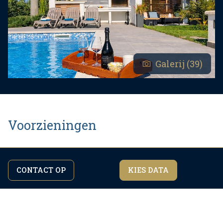
Galerij (39)
Voorzieningen
Check in:
16:00
CONTACT OP
KIES DATA
Door verder te surfen op de site gaat u akkoord
Ik ben het eens
met ons
privacybeleid.
Uitchecken:
10:00
Gebied:
240
m2