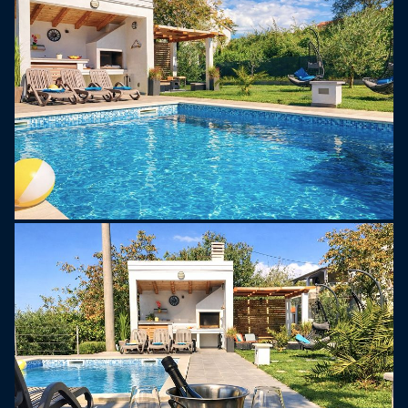
flora en fauna, terwijl getuigen van de afgelopen
lente in de vorm van goed bewaarde kerken,
kapellen en archeologische vindplaatsen .
Brtonigla is een echte oase van kwaliteitsvakantie
van waaruit u met de auto of fiets in een paar
minuten de stranden kunt bereiken door de
omliggende velden en natuur. Karigador - een
rotsachtig strand met een betonnen gedeelte. Het
eerste Kroatische waterpark Istralandia ligt in het
Brtonigla-gebied. Het waterpark gelegen in het
groen van de natuur nabij Brtonigla, op een
oppervlakte van 80.000 m2, met een uniek uitzicht
op de Tar-golf en de Mirna-vallei, is een absoluut
genot. Als je van actieve vakanties houdt: fietsen,
genieten van de natuur en eten en drinken, dan is
Brtonigla ideaal voor jou.