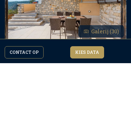
Galerij (30)
CONTACT OP
KIES DATA
Door verder te surfen op de site gaat u akkoord
Ik ben het eens
met ons
privacybeleid.
Voorzieningen
Check in:
16:00
Uitchecken:
10:00
Gebied:
130
m2