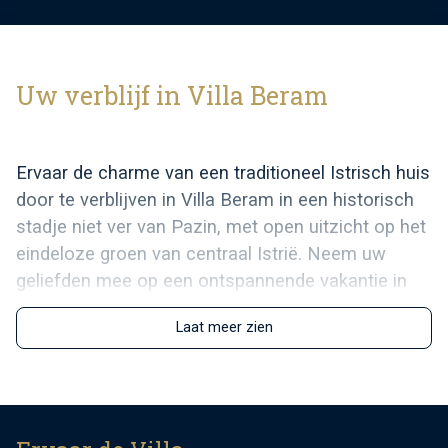
Uw verblijf in Villa Beram
Ervaar de charme van een traditioneel Istrisch huis
door te verblijven in Villa Beram in een historisch
stadje niet ver van Pazin, met open uitzicht op het
eindeloze groen van centraal Istrië. Neem uw
geliefden mee op een ontspannende vakantie in
een rustige omgeving, weg van de dagelijkse
Laat meer zien
drukte.
Deze zespersoonsvilla zal u betoveren met zijn
interieur. Er zijn drie slaapkamers prachtig ingericht
in rustgevende tinten wit, met bijbehorende