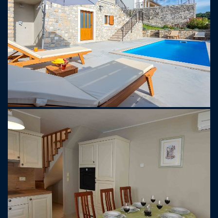
dorpje Beram, niet ver van Pazin, in centraal Istrië.
Het dichtstbijzijnde strand is in Poreč, op slechts
een half uurtje rijden. De luchthaven in Pula ligt op
54 kilometer afstand, terwijl de grensovergang
tussen Kroatië en Slovenië op 43 kilometer
afstand ligt.