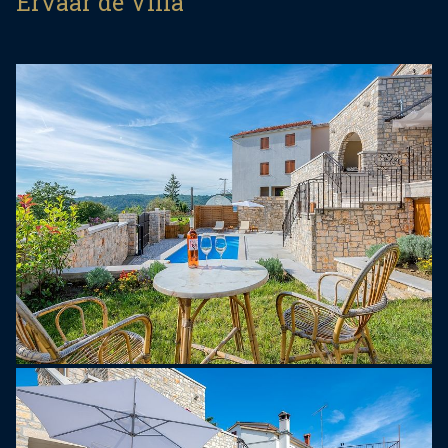
Ervaar de Villa
badkamers, waarvan er één ook een eigen terras
heeft met een adembenemend uitzicht. Op de
begane grond is er een charmante woonkamer,
een eetkamer voor zes personen en een volledig
uitgeruste keuken.
De binnenplaats van de villa is ontworpen voor
onvergetelijke bijeenkomsten in een aangename
omgeving. De tuin, omgeven door een stenen
muur, zorgt voor privacy, rust en ontspanning. Er is
een zwembad met ligstoelen, evenals een
overdekte eetkamer in de buitenlucht, waar u
aangename momenten kunt doorbrengen met uw
geliefden. Er is ook een overdekte
ontspanningsruimte, met tafelvoetbal voor
eindeloos plezier.
Dit charmante vakantiehuis ligt in het rustige