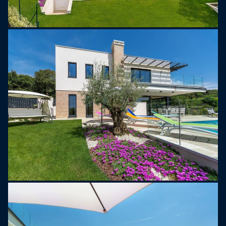
piano terra troverete una sauna, perfetta per
rilassarsi dopo una giornata in spiaggia, oltre a un
ulteriore bagno separato con doccia.
Villa Maja non è solo un soggiorno, ma
un'esperienza completa. È una base eccellente per
amici o famiglie che vogliono creare ricordi
duraturi di una vacanza baciata dal sole. A soli 10
minuti a piedi dalla spiaggia più vicina e vicino al
porto turistico con il suo ristorante di alto livello e
viste panoramiche sul mare e sugli yacht, Villa
Maja offre sia la comodità della posizione che il
lusso della privacy e del comfort in uno dei luoghi
più ricercati della costa.