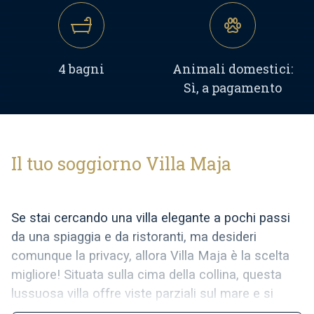
4 bagni
Animali domestici:
Sì, a pagamento
Il tuo soggiorno Villa Maja
Se stai cercando una villa elegante a pochi passi
da una spiaggia e da ristoranti, ma desideri
comunque la privacy, allora Villa Maja è la scelta
migliore! Situata sulla cima della collina, questa
lussuosa villa offre viste parziali sul mare e si
affaccia sulla città storica di Vrsar. Circondata da