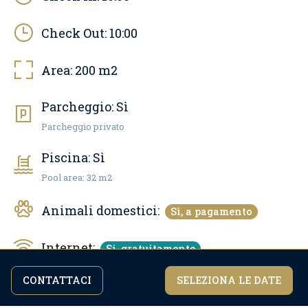
Check Out:
10:00
Area:
200
m2
Parcheggio:
Sì
Parcheggio privato
Piscina:
Sì
Pool area: 32 m2
Animali domestici:
Sì, a pagamento
Internet:
Si, gratuitamente
CONTATTACI
SELEZIONA LE DATE
Continuando a navigare nel sito accetti la
Numero di bagni:
4
Sono d'accordo
nostra
politica sulla privacy.