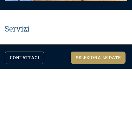
Servizi
Check In:
16:00
CONTATTACI
SELEZIONA LE DATE
Continuando a navigare nel sito accetti la
Sono d'accordo
nostra
politica sulla privacy.
Check Out:
10:00
Area:
90
m2
Piano:
2
Parcheggio:
Sì
Parcheggio privato