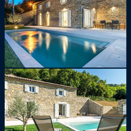
ogni anno si svolge il Festival del tartufo. La Valle
del fiume Mirna e i suoi dintorni sono un luogo
ricco di fauna selvatica. C'e un'altra cosa
interessante: nei primi anni del 20 ° secolo il paese
Livade attraversava la ferrovia chiamata
Parenzana che per la gente del posto e di questa
regione era molto importante, perché erano
connessi con le citta della costa occidentale
dell'Istria. Ha da tempo perso la sua funzione, ma
oggi si usa come un modo molto accessibile per
escursionisti e ciclisti.
Nelle vicinanze ci sono una serie di luoghi da
visitare, ad esempio, vi e Grisignana, una cittadina
con numerose gallerie d'arte (una di loro e una
fucina del 14 ° secolo, la piu antica in Istria).;
Završje con architettura medievale