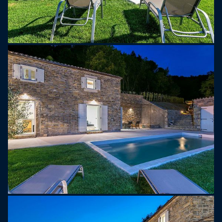
straordinariamente conservata; Portole, che piace
soprattutto ai fan del cibo e di vino; infine c'e
Montona, la citta medievale meglio conservata in
Istria. Montona d'inverno e molto tranquilla, ma
d'estate si anima e offre una varieta di attivita
culturali e di intrattenimento, come i Motovun film
festival, mongolfiere, festival del vino o concorsi in
parapendio.