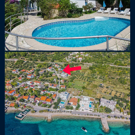
di Pelješac.
La posizione della casa sulla penisola di Pelješac,
un gioiello nascosto noto per le sue spiagge
incontaminate, i vigneti e la bellezza naturale
incontaminata, è perfetta per l'esplorazione e
l'avventura. Viganj stessa è un centro per gli sport
acquatici, in particolare il windsurf, il che la rende
un paradiso per gli appassionati e gli amanti della
natura.
A soli 120 metri dalla spiaggia, questa casa
vacanze di 160 m2 coniuga privacy e comodità,
offrendo una vacanza indimenticabile con vista
sul mare scintillante e sulla vicina isola di Korčula.
Viganj, rinomato come paradiso del surf, offre una
serie di sport acquatici e attività all'aperto per i
viaggiatori avventurosi. Che tu sia un surfista