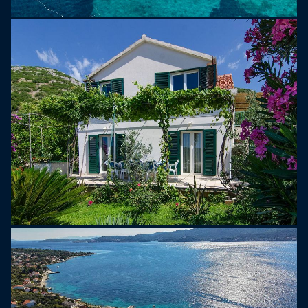
esperto o un principiante che cerca di catturare la
sua prima onda, le spiagge incontaminate di Viganj
e le condizioni favorevoli del vento offrono
l'ambiente perfetto per avventure acquatiche. Per
coloro che desiderano esplorare oltre i tranquilli
dintorni della villa, le attrazioni vicine includono la
città storica di Korčula, intrisa di cultura e fascino,
e l'iconica città di Dubrovnik, con le sue mura
medievali e l'affascinante Città Vecchia. Immergiti
nella ricca storia, cultura e cucina di questa
straordinaria regione.
Oltre a goderti il sole su una delle tante spiagge e
a nuotare e immergerti nel turchese Mar Adriatico,
a Orebić puoi praticare diverse attività. Windsurf,
ciclismo, corsa, camminata, escursionismo sono
solo alcune delle tante opzioni che puoi sempre