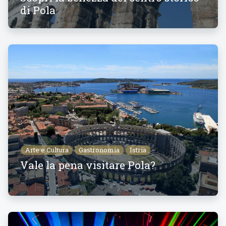
di Pola
Arte e Cultura
Gastronomia
Istria
Vale la pena visitare Pola?