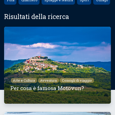
Pola
Quarnero
Spiagge e Natura
Sport
Umago
Risultati della ricerca
Arte e Cultura
Avventura
Consigli di viaggio
Per cosa è famosa Motovun?