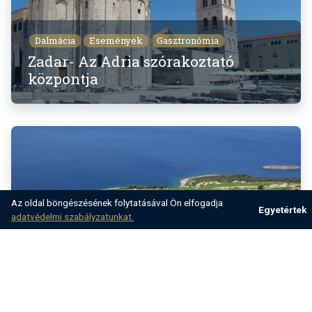
Dalmácia
Események
Gasztronómia
Zadar- Az Adria szórakoztató
központja
Az oldal böngészésének folytatásával Ön elfogadja
Egyetértek
adatvédelmi szabályzatunkat.
Dalmácia
Gasztronómia
Kaland
Borbárok, amelyeket nem szabad
kihagyni a dalmáciai nyaralás