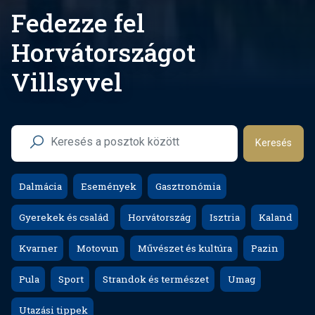
Fedezze fel
Horvátországot
Villsyvel
Keresés
Dalmácia
Események
Gasztronómia
Gyerekek és család
Horvátország
Isztria
Kaland
Kvarner
Motovun
Művészet és kultúra
Pazin
Pula
Sport
Strandok és természet
Umag
Utazási tippek