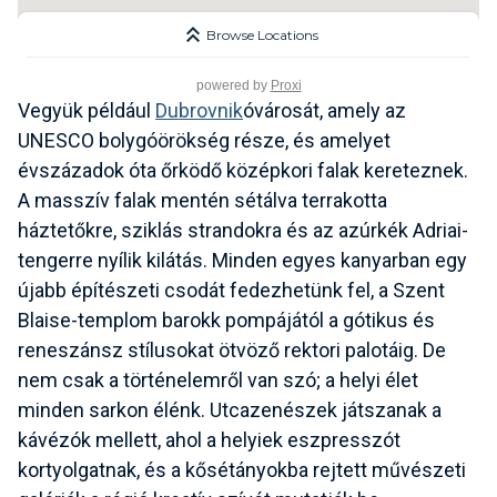
powered by
Proxi
Vegyük például
Dubrovnik
óvárosát, amely az
UNESCO bolygóörökség része, és amelyet
évszázadok óta őrködő középkori falak kereteznek.
A masszív falak mentén sétálva terrakotta
háztetőkre, sziklás strandokra és az azúrkék Adriai-
tengerre nyílik kilátás. Minden egyes kanyarban egy
újabb építészeti csodát fedezhetünk fel, a Szent
Blaise-templom barokk pompájától a gótikus és
reneszánsz stílusokat ötvöző rektori palotáig. De
nem csak a történelemről van szó; a helyi élet
minden sarkon élénk. Utcazenészek játszanak a
kávézók mellett, ahol a helyiek eszpresszót
kortyolgatnak, és a kősétányokba rejtett művészeti