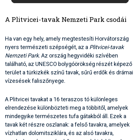
A Plitvicei-tavak Nemzeti Park csodái
Ha van egy hely, amely megtestesíti Horvátország
nyers természeti szépségét, az a
Plitvicei-tavak
Nemzeti Park
. Az ország hegyvidéki szívében
található, az UNESCO bolygóörökség részét képező
terület a türkizkék színű tavak, sűrű erdők és drámai
vízesések faliszőnyege.
A Plitvicei tavakat a
16 teraszos tó
különleges
elrendezése különbözteti meg a többitől, amelyek
mindegyike természetes tufa gátakból áll. Ezek a
tavak két részre oszlanak: a
felső tavakra
, amelyek
vízhatlan dolomitsziklára, és az
alsó tavakra
,