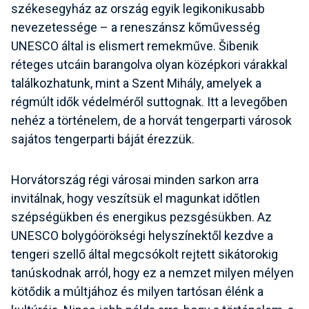
székesegyház az ország egyik legikonikusabb
nevezetessége – a reneszánsz kőművesség
UNESCO által is elismert remekműve. Šibenik
réteges utcáin barangolva olyan középkori várakkal
találkozhatunk, mint a Szent Mihály, amelyek a
régmúlt idők védelméről suttognak. Itt a levegőben
nehéz a történelem, de a horvát tengerparti városok
sajátos tengerparti báját érezzük.
Horvátország régi városai minden sarkon arra
invitálnak, hogy veszítsük el magunkat időtlen
szépségükben és energikus pezsgésükben. Az
UNESCO bolygóörökségi helyszínektől kezdve a
tengeri szellő által megcsókolt rejtett sikátorokig
tanúskodnak arról, hogy ez a nemzet milyen mélyen
kötődik a múltjához és milyen tartósan élénk a