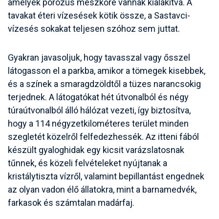
amelyek porózus mészkőre vannak kialakítva. A
tavakat éteri vízesések kötik össze, a Sastavci-
vízesés sokakat teljesen szóhoz sem juttat.
Gyakran javasoljuk, hogy tavasszal vagy ősszel
látogasson el a parkba, amikor a tömegek kisebbek,
és a színek a smaragdzöldtől a tüzes narancsokig
terjednek. A látogatókat hét útvonalból és négy
túraútvonalból álló hálózat vezeti, így biztosítva,
hogy a 114 négyzetkilométeres terület minden
szegletét közelről felfedezhessék. Az itteni fából
készült gyaloghidak egy kicsit varázslatosnak
tűnnek, és közeli felvételeket nyújtanak a
kristálytiszta vízről, valamint bepillantást engednek
az olyan vadon élő állatokra, mint a barnamedvék,
farkasok és számtalan madárfaj.