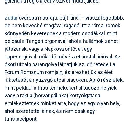
galériák a régió kreatív szívét mutatják be.
Zadar
óvárosa másfajta bájt kínál – visszafogottabb,
de nem kevésbé magával ragadó. Itt a római romok
könnyedén keverednek a modern csodákkal, mint
például a Tengeri orgonával, ahol a hullámok zenét
játszanak, vagy a Napköszöntővel, egy
napenergiával működő művészeti installációval. Az
ókori utcáin barangolva láthatjuk az idő rétegeit a
Forum Romanum romjain, és érezhetjük az élet
lüktetését a nyüzsgő utcai piacokon. Apró részletek,
mint például a friss termékekért alkudozó helyiek
vagy a rakija (horvát pálinka) kortyolgatása
emlékeztetnek minket arra, hogy ez egy olyan hely,
ahol szeretettel élnek, és nem csak egy
turistacélpont.