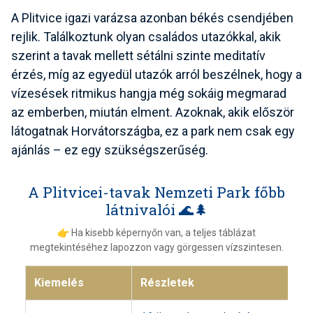
A Plitvice igazi varázsa azonban békés csendjében
rejlik. Találkoztunk olyan családos utazókkal, akik
szerint a tavak mellett sétálni szinte meditatív
érzés, míg az egyedül utazók arról beszélnek, hogy a
vízesések ritmikus hangja még sokáig megmarad
az emberben, miután elment. Azoknak, akik először
látogatnak Horvátországba, ez a park nem csak egy
ajánlás – ez egy szükségszerűség.
A Plitvicei-tavak Nemzeti Park főbb
látnivalói 🌊🌲
👉 Ha kisebb képernyőn van, a teljes táblázat
megtekintéséhez lapozzon vagy görgessen vízszintesen.
Kiemelés
Részletek