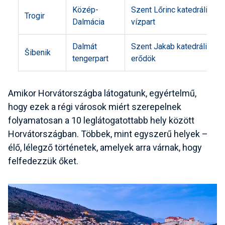
Közép-
Szent Lőrinc katedrális, n
Trogir
Dalmácia
vízpart
Dalmát
Szent Jakab katedrális, kö
Šibenik
tengerpart
erődök
Amikor Horvátországba látogatunk, egyértelmű,
hogy ezek a régi városok miért szerepelnek
folyamatosan a 10 leglátogatottabb hely között
Horvátországban. Többek, mint egyszerű helyek –
élő, lélegző történetek, amelyek arra várnak, hogy
felfedezzük őket.