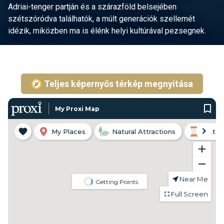
Adriai-tenger partján és a szárazföld belsejében
szétszóródva találhatók, a múlt generációk szellemét
idézik, miközben ma is élénk helyi kultúrával pezsegnek.
🧭 Teljes képernyős térkép megnyitása