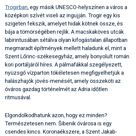
Trogirban
, egy másik UNESCO-helyszínen a város a
középkori szívét viseli az ingujján. Trogir egy kis
szigeten fekszik, amelyet hidak kötnek össze, és
bája a tömörségében rejlik. A macskaköves utcák
labirintusában sétálva olyan kifogástalan állapotban
megmaradt építmények mellett haladunk el, mint a
Szent Lőrinc-székesegyház, amely bonyolult román
kori portáljáról híres. A pálmafákkal szegélyezett,
nyüzsgő vízparton tökéletesen megfigyelhetjük a
halászhajók jövés-menését, amely összeköti az
óváros gazdag történelmét az Adria időtlen
ritmusával.
Elgondolkodhatunk azon, hogy ez minden?
Természetesen nem. Šibenik óvárosa is egy
csendes kincs. Koronaékszere, a Szent Jakab-