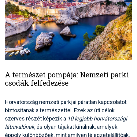
A természet pompája: Nemzeti parki
csodák felfedezése
Horvátország nemzeti parkjai páratlan kapcsolatot
biztosítanak a természettel. Ezek az úti célok
szerves részét képezik a
10 legjobb horvátországi
látnivalónak
, és olyan tájakat kínálnak, amelyek
éppoly különbözőek, mint amilyen lélegzetelállítóak.