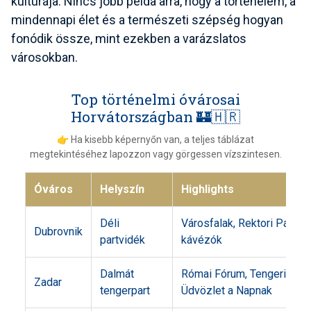
kultúrája. Nincs jobb példa arra, hogy a történelem, a
mindennapi élet és a természeti szépség hogyan
fonódik össze, mint ezekben a varázslatos
városokban.
Top történelmi óvárosai
Horvátországban 🏰🇭🇷
👉 Ha kisebb képernyőn van, a teljes táblázat
megtekintéséhez lapozzon vagy görgessen vízszintesen.
Óváros
Helyszín
Highlights
Déli
Városfalak, Rektori Palota,
Dubrovnik
partvidék
kávézók
Dalmát
Római Fórum, Tengeri orgo
Zadar
tengerpart
Üdvözlet a Napnak