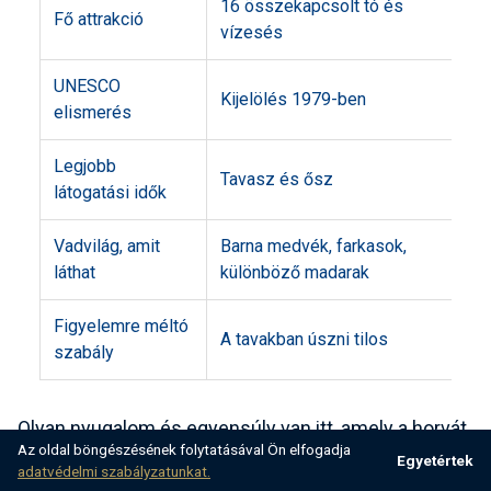
16 összekapcsolt tó és
Fő attrakció
vízesés
UNESCO
Kijelölés 1979-ben
elismerés
Legjobb
Tavasz és ősz
látogatási idők
Vadvilág, amit
Barna medvék, farkasok,
láthat
különböző madarak
Figyelemre méltó
A tavakban úszni tilos
szabály
Olyan nyugalom és egyensúly van itt, amely a horvát
Az oldal böngészésének folytatásával Ön elfogadja
lélekhez szól – egy olyan hely, ahol a természet
Egyetértek
adatvédelmi szabályzatunkat.
ritmusa zavartalanul folytatódik.