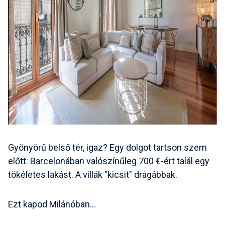
Gyönyörű belső tér, igaz? Egy dolgot tartson szem
előtt: Barcelonában valószínűleg 700 €-ért talál egy
tökéletes lakást. A villák "kicsit" drágábbak.
Ezt kapod Milánóban…