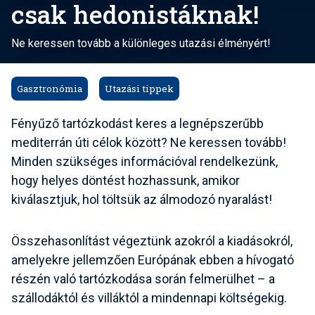
csak hedonistáknak!
Ne keressen tovább a különleges utazási élményért!
Gasztronómia
Utazási tippek
Fényűző tartózkodást keres a legnépszerűbb
mediterrán úti célok között? Ne keressen tovább!
Minden szükséges információval rendelkezünk,
hogy helyes döntést hozhassunk, amikor
kiválasztjuk, hol töltsük az álmodozó nyaralást!
Összehasonlítást végeztünk azokról a kiadásokról,
amelyekre jellemzően Európának ebben a hívogató
részén való tartózkodása során felmerülhet – a
szállodáktól és villáktól a mindennapi költségekig.