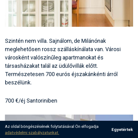
Szintén nem villa. Sajnálom, de Milánónak
meglehetősen rossz szálláskínálata van. Városi
városként valószínűleg apartmanokat és
társasházakat talál az üdülővillák előtt.
Természetesen 700 eurós éjszakánkénti árról
beszélünk.
700 €/éj Santoriniben
Az oldal böngészésének folytatásával Ön elfogadja
Egyetértek
adatvédelmi szabályzatunkat.