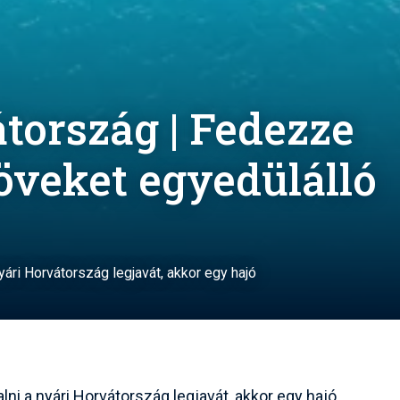
tország | Fedezze
köveket egyedülálló
yári Horvátország legjavát, akkor egy hajó
ni a nyári Horvátország legjavát, akkor egy hajó