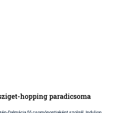
 sziget-hopping paradicsoma
özép-Dalmácia fő csomópontjaként szolgál. Induljon