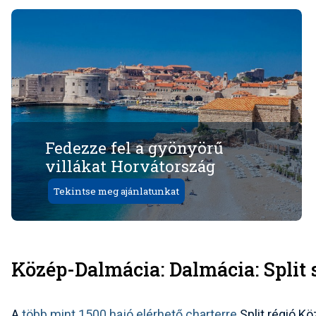
Fedezze fel a gyönyörű
villákat Horvátország
Tekintse meg ajánlatunkat
Közép-Dalmácia: Dalmácia: Split
A
több mint 1500 hajó elérhető charterre
Split régió K