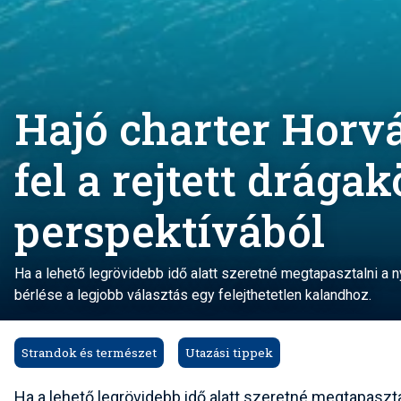
Hajó charter Horvá
fel a rejtett drága
perspektívából
Ha a lehető legrövidebb idő alatt szeretné megtapasztalni a n
bérlése a legjobb választás egy felejthetetlen kalandhoz.
Strandok és természet
Utazási tippek
Ha a lehető legrövidebb idő alatt szeretné megtapasztal