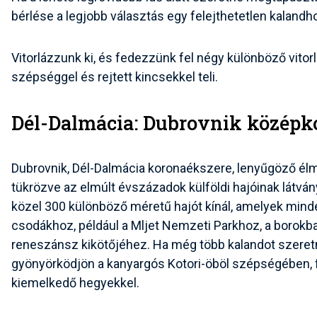
bérlése a legjobb választás egy felejthetetlen kalandh
Vitorlázzunk ki, és fedezzünk fel négy különböző vitorl
szépséggel és rejtett kincsekkel teli.
Dél-Dalmácia: Dubrovnik középko
Dubrovnik, Dél-Dalmácia koronaékszere, lenyűgöző élmén
tükrözve az elmúlt évszázadok külföldi hajóinak látván
közel 300 különböző méretű hajót kínál, amelyek mindeg
csodákhoz, például a Mljet Nemzeti Parkhoz, a borokb
reneszánsz kikötőjéhez. Ha még több kalandot szeretn
gyönyörködjön a kanyargós Kotori-öböl szépségében, fe
kiemelkedő hegyekkel.