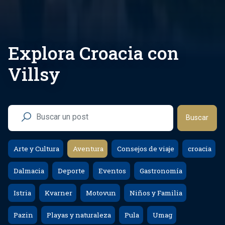
Explora Croacia con
Villsy
Buscar
Arte y Cultura
Aventura
Consejos de viaje
croacia
Dalmacia
Deporte
Eventos
Gastronomía
Istria
Kvarner
Motovun
Niños y Familia
Pazin
Playas y naturaleza
Pula
Umag